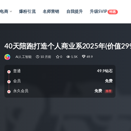
电商
爆粉引流
名师营销
自我提升
升级SVIP
特惠
40天陪跑打造个人商业系2025年(价值299
AI人工智能
10 月前
0
1.5K
49.9
普通
49.9钻石
会员
免费
永久会员
免费
推荐