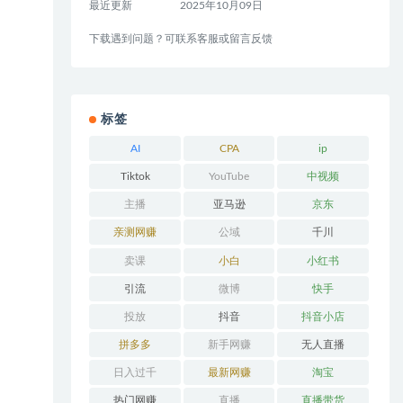
最近更新
2025年10月09日
下载遇到问题？可联系客服或留言反馈
标签
AI
CPA
ip
Tiktok
YouTube
中视频
主播
亚马逊
京东
亲测网赚
公域
千川
卖课
小白
小红书
引流
微博
快手
投放
抖音
抖音小店
拼多多
新手网赚
无人直播
日入过千
最新网赚
淘宝
热门网赚
直播
直播带货