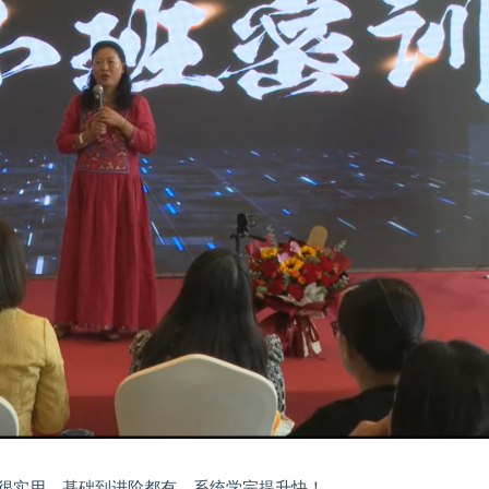
很实用，基础到进阶都有，系统学完提升快！