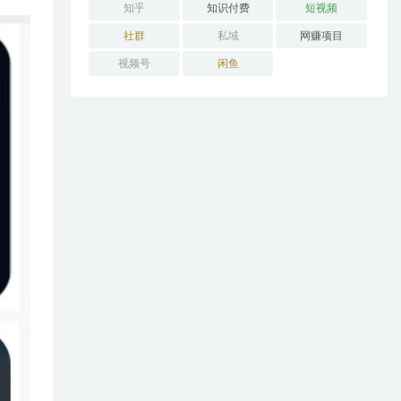
知乎
知识付费
短视频
社群
私域
网赚项目
视频号
闲鱼