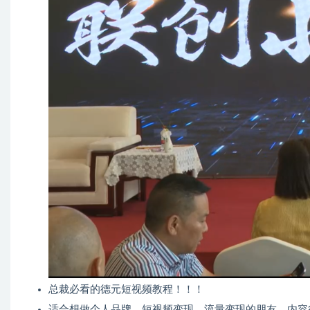
总裁必看的德元短视频教程！！！
适合想做个人品牌、短视频变现、流量变现的朋友，内容