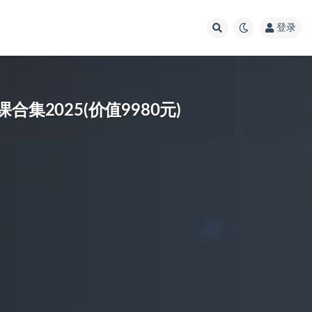
登录
集2025(价值9980元)