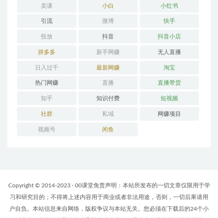
卖课
小白
小红书
引流
微博
快手
投放
抖音
抖音小店
拼多多
新手网赚
无人直播
日入过千
最新网赚
淘宝
热门网赚
直播
直播带货
知乎
知识付费
短视频
社群
私域
网赚项目
视频号
闲鱼
Copyright © 2014-2023 · 00课堂免责声明：本站所发布的一切文章仅限用于学
习和研究目的；不得将上述内容用于商业或者非法用途，否则，一切后果请用
户自负。本站信息来自网络，版权争议与本站无关。您必须在下载后的24个小