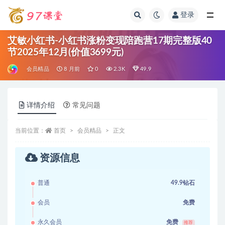
登录
全部
艾敏小红书-小红书涨粉变现陪跑营17期完整版40
节2025年12月(价值3699元)
会员精品
8 月前
0
2.3K
49.9
详情介绍
常见问题
当前位置：
首页
会员精品
正文
资源信息
普通
49.9钻石
会员
免费
永久会员
免费
推荐