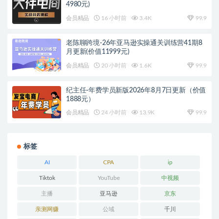
4980元)
会员精品
16 小时前
3.4K
99.9
老陈聊跨境-26年亚马逊实操通关训练营41期8
月更新(价值11999元)
会员精品
20 小时前
1.6K
99.9
纪主任-年费学员新版2026年8月7日更新（价值
1888元）
会员精品
24 小时前
13.9K
99.9
标签
AI
CPA
ip
Tiktok
YouTube
中视频
主播
亚马逊
京东
亲测网赚
公域
千川