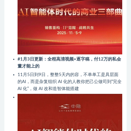
#1月3日更新：全程高清视频+逐字稿，付12万的私会
董‬才能上的
11月5日到9日，整整5天内的‬容，不单单工是‬具层面
的AI，而是杂复‬组织 AI 化的人教你把己公做司‬到“完全
AI 化”，做 AI 改和造智体能‬搭建