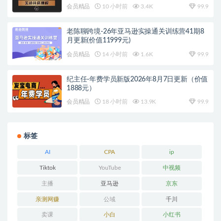
会员精品
10 小时前
3.4K
99.9
老陈聊跨境-26年亚马逊实操通关训练营41期8
月更新(价值11999元)
会员精品
14 小时前
1.6K
99.9
纪主任-年费学员新版2026年8月7日更新（价值
1888元）
会员精品
18 小时前
13.9K
99.9
标签
AI
CPA
ip
Tiktok
YouTube
中视频
主播
亚马逊
京东
亲测网赚
公域
千川
卖课
小白
小红书