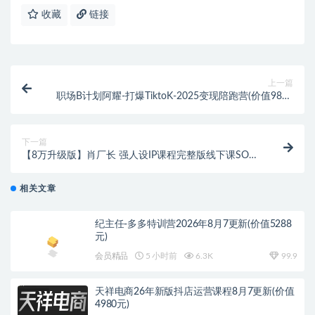
收藏
链接
上一篇
职场B计划阿耀-打爆TiktoK-2025变现陪跑营(价值9800
元)
下一篇
【8万升级版】肖厂长 强人设IP课程完整版线下课SOP
合集+26年最强人设IP课
相关文章
纪主任-多多特训营2026年8月7更新(价值5288
元)
会员精品
5 小时前
6.3K
99.9
天祥电商26年新版抖店运营课程8月7更新(价值
4980元)