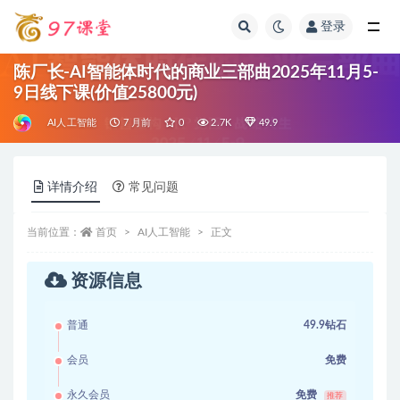
登录
全部
陈厂长-AI智能体时代的商业三部曲2025年11月5-
9日线下课(价值25800元)
AI人工智能
7 月前
0
2.7K
49.9
详情介绍
常见问题
当前位置：
首页
AI人工智能
正文
资源信息
普通
49.9钻石
会员
免费
永久会员
免费
推荐