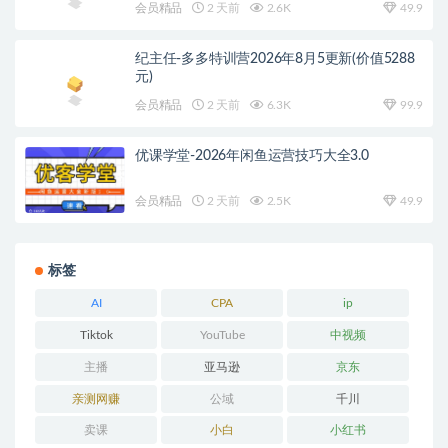
会员精品
2 天前
2.6K
49.9
纪主任-多多特训营2026年8月5更新(价值5288
元)
会员精品
2 天前
6.3K
99.9
优课学堂-2026年闲鱼运营技巧大全3.0
会员精品
2 天前
2.5K
49.9
标签
AI
CPA
ip
Tiktok
YouTube
中视频
主播
亚马逊
京东
亲测网赚
公域
千川
卖课
小白
小红书