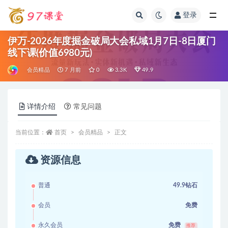
登录
全部
伊万-2026年度掘金破局大会私域1月7日-8日厦门
线下课(价值6980元)
会员精品
7 月前
0
3.3K
49.9
详情介绍
常见问题
当前位置：
首页
会员精品
正文
资源信息
普通
49.9钻石
会员
免费
永久会员
免费
推荐