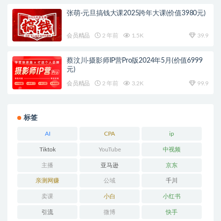
张萌-元旦搞钱大课2025跨年大课(价值3980元)
会员精品
2 年前
1.5K
39.9
蔡汶川·摄影师IP营Pro版2024年5月(价值6999
元)
会员精品
2 年前
3.2K
99.9
标签
AI
CPA
ip
Tiktok
YouTube
中视频
主播
亚马逊
京东
亲测网赚
公域
千川
卖课
小白
小红书
引流
微博
快手