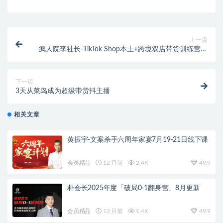
上一篇
疯人院李社长-TikTok Shop本土+跨境双店带货训练营第
十六期（价值5999元）
下一篇
3天从菜鸟成为超级带货抖主播
相关文章
黄振宇-文案杀手六周年家宴7月19-21日线下课
会员精品
12 月前
2.4K
49.9
朴会长2025年度「破局0-1翻身营」8月更新
会员精品
12 月前
1.4K
49.9