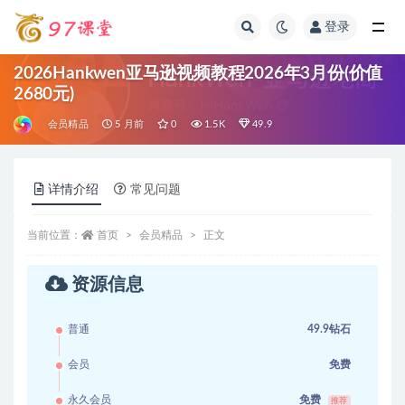
登录
全部
2026Hankwen亚马逊视频教程2026年3月份(价值
2680元)
会员精品
5 月前
0
1.5K
49.9
详情介绍
常见问题
当前位置：
首页
会员精品
正文
资源信息
普通
49.9钻石
会员
免费
永久会员
免费
推荐