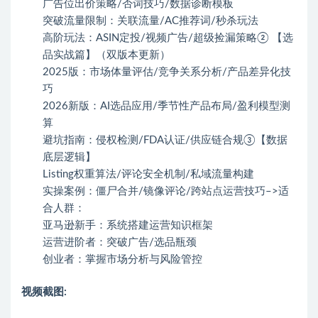
广告位出价策略/否词技巧/数据诊断模板
突破流量限制：关联流量/AC推荐词/秒杀玩法
高阶玩法：ASIN定投/视频广告/超级捡漏策略② 【选
品实战篇】（双版本更新）
2025版：市场体量评估/竞争关系分析/产品差异化技
巧
2026新版：AI选品应用/季节性产品布局/盈利模型测
算
避坑指南：侵权检测/FDA认证/供应链合规③【数据
底层逻辑】
Listing权重算法/评论安全机制/私域流量构建
实操案例：僵尸合并/镜像评论/跨站点运营技巧–>适
合人群：
亚马逊新手：系统搭建运营知识框架
运营进阶者：突破广告/选品瓶颈
创业者：掌握市场分析与风险管控
视频截图: