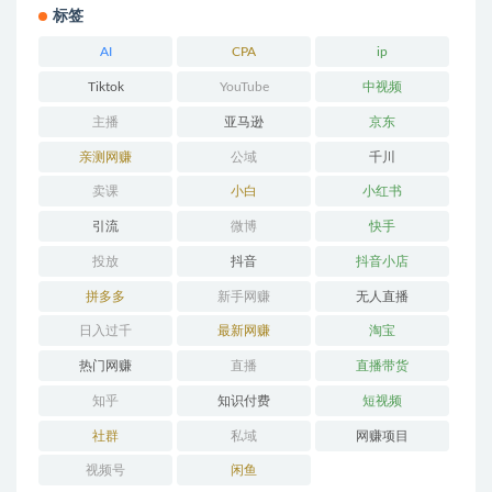
标签
AI
CPA
ip
Tiktok
YouTube
中视频
主播
亚马逊
京东
亲测网赚
公域
千川
卖课
小白
小红书
引流
微博
快手
投放
抖音
抖音小店
拼多多
新手网赚
无人直播
日入过千
最新网赚
淘宝
热门网赚
直播
直播带货
知乎
知识付费
短视频
社群
私域
网赚项目
视频号
闲鱼