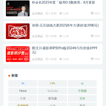
朴会长2025年度「破局0-1翻身营」8月更新
会员精品
1 年前
1.4K
49.9
张萌-元旦搞钱大课2025跨年大课(价值3980元)
会员精品
2 年前
1.5K
39.9
蔡汶川·摄影师IP营Pro版2024年5月(价值6999
元)
会员精品
2 年前
3.2K
99.9
标签
AI
CPA
ip
Tiktok
YouTube
中视频
主播
亚马逊
京东
亲测网赚
公域
千川