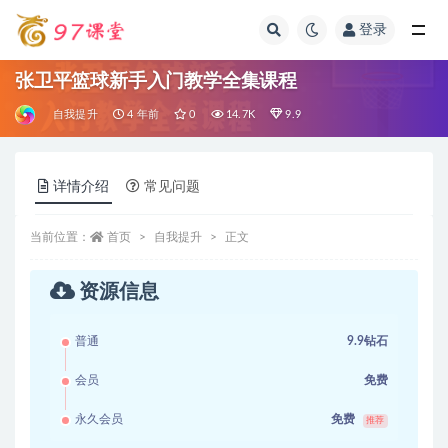
登录
全部
张卫平篮球新手入门教学全集课程
自我提升
4 年前
0
14.7K
9.9
详情介绍
常见问题
当前位置：
首页
自我提升
正文
资源信息
普通
9.9钻石
会员
免费
永久会员
免费
推荐