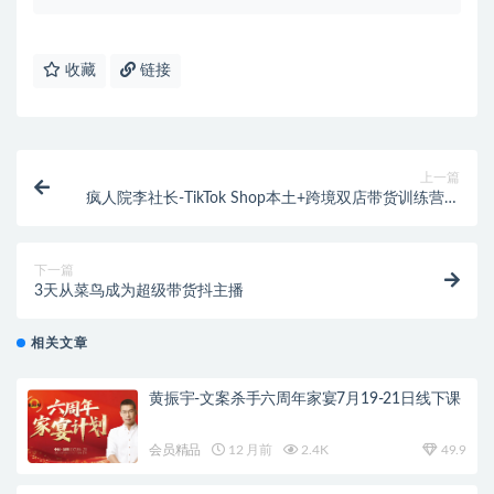
收藏
链接
上一篇
疯人院李社长-TikTok Shop本土+跨境双店带货训练营第
十六期（价值5999元）
下一篇
3天从菜鸟成为超级带货抖主播
相关文章
黄振宇-文案杀手六周年家宴7月19-21日线下课
会员精品
12 月前
2.4K
49.9