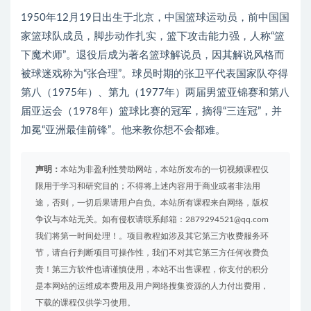
1950年12月19日出生于北京，中国篮球运动员，前中国国
家篮球队成员，脚步动作扎实，篮下攻击能力强，人称“篮
下魔术师”。退役后成为著名篮球解说员，因其解说风格而
被球迷戏称为“张合理”。球员时期的张卫平代表国家队夺得
第八（1975年）、第九（1977年）两届男篮亚锦赛和第八
届亚运会（1978年）篮球比赛的冠军，摘得“三连冠”，并
加冕“亚洲最佳前锋”。他来教你想不会都难。
声明：
本站为非盈利性赞助网站，本站所发布的一切视频课程仅
限用于学习和研究目的；不得将上述内容用于商业或者非法用
途，否则，一切后果请用户自负。本站所有课程来自网络，版权
争议与本站无关。如有侵权请联系邮箱：2879294521@qq.com
我们将第一时间处理！。项目教程如涉及其它第三方收费服务环
节，请自行判断项目可操作性，我们不对其它第三方任何收费负
责！第三方软件也请谨慎使用，本站不出售课程，你支付的积分
是本网站的运维成本费用及用户网络搜集资源的人力付出费用，
下载的课程仅供学习使用。