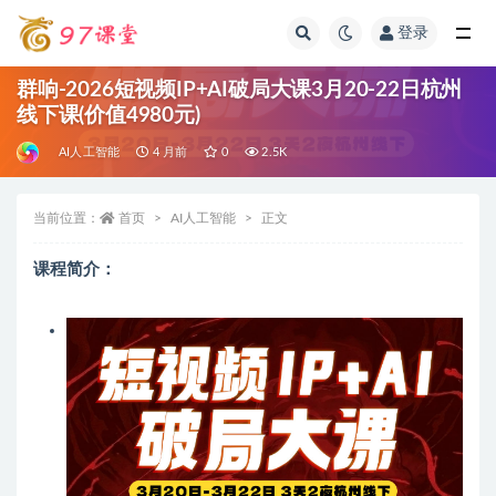
登录
全部
群响-2026短视频IP+AI破局大课3月20-22日杭州
线下课(价值4980元)
AI人工智能
4 月前
0
2.5K
当前位置：
首页
AI人工智能
正文
课程简介：