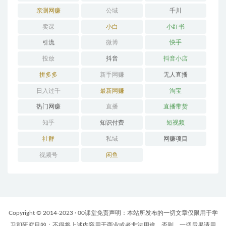
亲测网赚
公域
千川
卖课
小白
小红书
引流
微博
快手
投放
抖音
抖音小店
拼多多
新手网赚
无人直播
日入过千
最新网赚
淘宝
热门网赚
直播
直播带货
知乎
知识付费
短视频
社群
私域
网赚项目
视频号
闲鱼
Copyright © 2014-2023 · 00课堂免责声明：本站所发布的一切文章仅限用于学
习和研究目的；不得将上述内容用于商业或者非法用途，否则，一切后果请用