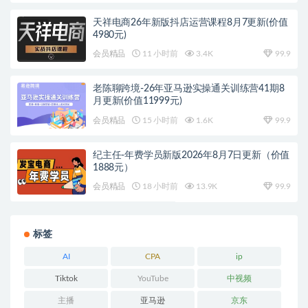
天祥电商26年新版抖店运营课程8月7更新(价值
4980元)
会员精品
11 小时前
3.4K
99.9
老陈聊跨境-26年亚马逊实操通关训练营41期8
月更新(价值11999元)
会员精品
15 小时前
1.6K
99.9
纪主任-年费学员新版2026年8月7日更新（价值
1888元）
会员精品
18 小时前
13.9K
99.9
标签
AI
CPA
ip
Tiktok
YouTube
中视频
主播
亚马逊
京东