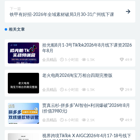
下一篇
铁甲有好招-2026年全域素材破局3月30-31广州线下课
相关文章
拾光船8月1-3号TikTok2026年8月线下课资2026
年8月
会员精品
5 小时前
1.5K
49.9
老火电商2026淘宝万相台四期完整版
会员精品
6 小时前
1.5K
29.9
贾真云杉·拼多多“AI智创+利润爆破”2026年8月
(价值3980元)
会员精品
6 小时前
2.1K
49.9
视界跨境TikTok X AIGC2026年4月17-18号线下