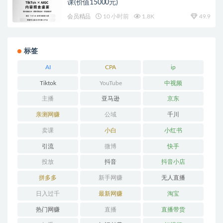
课(价值15000元)
会员精品
10 小时前
1.8K
49.9
标签
AI
CPA
ip
Tiktok
YouTube
中视频
主播
亚马逊
京东
亲测网赚
公域
千川
卖课
小白
小红书
引流
微博
快手
投放
抖音
抖音小店
拼多多
新手网赚
无人直播
日入过千
最新网赚
淘宝
热门网赚
直播
直播带货