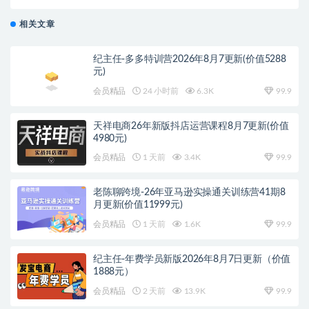
值4980元)
相关文章
纪主任-多多特训营2026年8月7更新(价值5288
元)
会员精品
24 小时前
6.3K
99.9
天祥电商26年新版抖店运营课程8月7更新(价值
4980元)
会员精品
1 天前
3.4K
99.9
老陈聊跨境-26年亚马逊实操通关训练营41期8
月更新(价值11999元)
会员精品
1 天前
1.6K
99.9
纪主任-年费学员新版2026年8月7日更新（价值
1888元）
会员精品
2 天前
13.9K
99.9