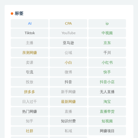
标签
AI
CPA
ip
Tiktok
YouTube
中视频
主播
亚马逊
京东
亲测网赚
公域
千川
卖课
小白
小红书
引流
微博
快手
投放
抖音
抖音小店
拼多多
新手网赚
无人直播
日入过千
最新网赚
淘宝
热门网赚
直播
直播带货
知乎
知识付费
短视频
社群
私域
网赚项目