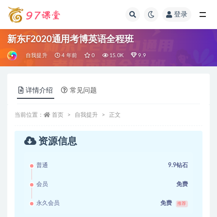
登录
全部
新东F2020通用考博英语全程班
自我提升
4 年前
0
15.0K
9.9
详情介绍
常见问题
当前位置：
首页
自我提升
正文
资源信息
普通
9.9钻石
会员
免费
永久会员
免费
推荐