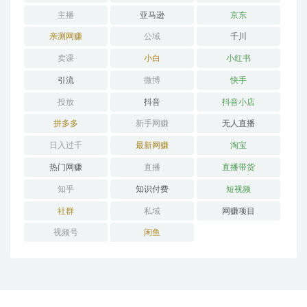
主播
亚马逊
京东
亲测网赚
公域
千川
卖课
小白
小红书
引流
微博
快手
投放
抖音
抖音小店
拼多多
新手网赚
无人直播
日入过千
最新网赚
淘宝
热门网赚
直播
直播带货
知乎
知识付费
短视频
社群
私域
网赚项目
视频号
闲鱼