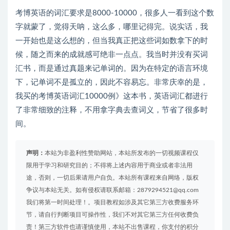
考博英语的词汇要求是8000-10000，很多人一看到这个数
字就蒙了，觉得天呐，这么多，哪里记得完。说实话，我
一开始也是这么想的，但当我真正把这些词如数拿下的时
候，随之而来的成就感可绝非一点点。我当时并没有买词
汇书，而是通过真题来记单词的。因为在特定的语言环境
下，记单词不是孤立的，因此不容易忘。非常庆幸的是，
我买的考博英语词汇10000例》这本书，英语词汇都进行
了非常细致的注释，不用拿字典去查词义，节省了很多时
间。
声明：
本站为非盈利性赞助网站，本站所发布的一切视频课程仅
限用于学习和研究目的；不得将上述内容用于商业或者非法用
途，否则，一切后果请用户自负。本站所有课程来自网络，版权
争议与本站无关。如有侵权请联系邮箱：2879294521@qq.com
我们将第一时间处理！。项目教程如涉及其它第三方收费服务环
节，请自行判断项目可操作性，我们不对其它第三方任何收费负
责！第三方软件也请谨慎使用，本站不出售课程，你支付的积分