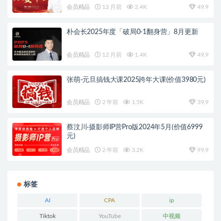
会员精品
12 月前
2.4K
49.9
朴会长2025年度「破局0-1翻身营」8月更新
会员精品
12 月前
1.4K
49.9
张萌-元旦搞钱大课2025跨年大课(价值3980元)
会员精品
2 年前
1.5K
39.9
蔡汶川·摄影师IP营Pro版2024年5月(价值6999
元)
会员精品
2 年前
3.2K
99.9
标签
AI
CPA
ip
Tiktok
YouTube
中视频