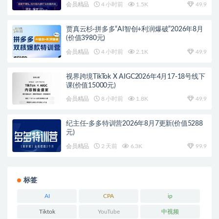
会员精品
4 小时前
1.5K
49.9
贾真云杉·拼多多“AI智创+利润爆破”2026年8月
(价值3980元)
会员精品
4 小时前
2.1K
49.9
视界跨境TikTok X AIGC2026年4月17-18号线下
课(价值15000元)
会员精品
8 小时前
1.8K
49.9
纪主任-多多特训营2026年8月7更新(价值5288
元)
会员精品
2 天前
6.3K
99.9
标签
AI
CPA
ip
Tiktok
YouTube
中视频