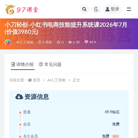
登录
全部
小刀轻创-小红书电商技能提升系统课2026年7月
(价值3980元)
AI人工智能
4 周前
0
2.5K
49.9
详情介绍
常见问题
当前位置：
首页
AI人工智能
正文
资源信息
普通
49.9钻石
会员
免费
永久会员
免费
推荐