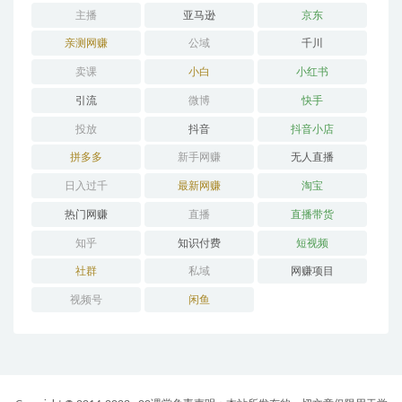
主播
亚马逊
京东
亲测网赚
公域
千川
卖课
小白
小红书
引流
微博
快手
投放
抖音
抖音小店
拼多多
新手网赚
无人直播
日入过千
最新网赚
淘宝
热门网赚
直播
直播带货
知乎
知识付费
短视频
社群
私域
网赚项目
视频号
闲鱼