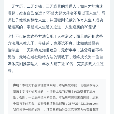
一无学历，二无金钱，三无背景的普通人，如何才能快速
崛起，改变自己命运？“不曾大起大落者不足以语人生”，导
师杜子健教你翻盘人生，从囚犯到总裁的传奇人生！成功
是逼案的，零起点人生通关之道，人生逆袭的20堂课！
老杜不仅依靠这些方法实现了人生逆袭，而且他还把这些
方法用来教儿子、带徒弟，也屡试不爽。比如他曾经有一
位学生，一天到晚光知道追剧，无所事事，连父母都不待
见他，最终在老杜独特方法的调教下，最终成长为一位自
媒体美剧推荐达人，年收入翻了近10倍，完美实现人生逆
袭。
声明：
本站为非盈利性赞助网站，本站所发布的一切视频课程仅
限用于学习和研究目的；不得将上述内容用于商业或者非法用
途，否则，一切后果请用户自负。本站所有课程来自网络，版权
争议与本站无关。如有侵权请联系邮箱：2879294521@qq.com
我们将第一时间处理！。项目教程如涉及其它第三方收费服务环