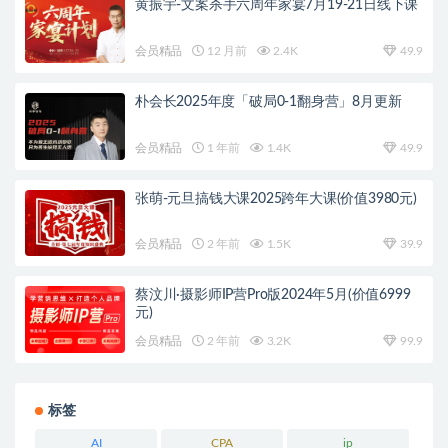
黄振宇-文案杀手六周年家宴7月19-21日线下课
会员精品
12 月前
2.4K
49.9
朴会长2025年度「破局0-1翻身营」8月更新
会员精品
1 年前
1.4K
49.9
张萌-元旦搞钱大课2025跨年大课(价值3980元)
会员精品
2 年前
1.5K
39.9
蔡汶川·摄影师IP营Pro版2024年5月(价值6999
元)
会员精品
2 年前
3.2K
99.9
标签
AI
CPA
ip