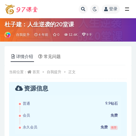
登录
全部
杜子建：人生逆袭的20堂课
自我提升
4 年前
0
12.6K
9.9
详情介绍
常见问题
当前位置：
首页
自我提升
正文
资源信息
普通
9.9钻石
会员
免费
永久会员
免费
推荐