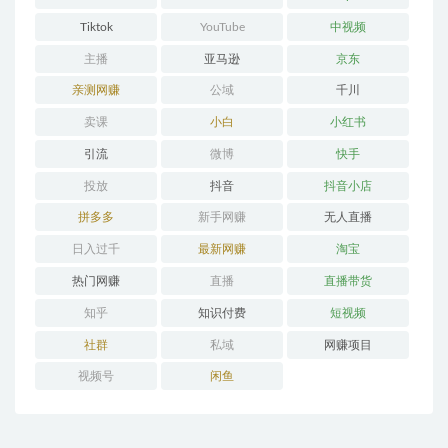
Tiktok
YouTube
中视频
主播
亚马逊
京东
亲测网赚
公域
千川
卖课
小白
小红书
引流
微博
快手
投放
抖音
抖音小店
拼多多
新手网赚
无人直播
日入过千
最新网赚
淘宝
热门网赚
直播
直播带货
知乎
知识付费
短视频
社群
私域
网赚项目
视频号
闲鱼