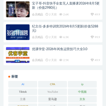
宝子哥-抖音快手全套无人直播课2026年8月5更
新（价值2980元）
会员精品
2 天前
2.6K
49.9
纪主任-多多特训营2026年8月5更新(价值5288
元)
会员精品
2 天前
6.3K
99.9
优课学堂-2026年闲鱼运营技巧大全3.0
会员精品
2 天前
2.5K
49.9
标签
AI
CPA
ip
Tiktok
YouTube
中视频
主播
亚马逊
京东