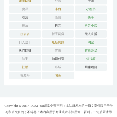
亲测网赚
公域
千川
卖课
小白
小红书
引流
微博
快手
投放
抖音
抖音小店
拼多多
新手网赚
无人直播
日入过千
最新网赚
淘宝
热门网赚
直播
直播带货
知乎
知识付费
短视频
社群
私域
网赚项目
视频号
闲鱼
Copyright © 2014-2023 · 00课堂免责声明：本站所发布的一切文章仅限用于学
习和研究目的；不得将上述内容用于商业或者非法用途，否则，一切后果请用