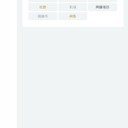
社群
私域
网赚项目
视频号
闲鱼