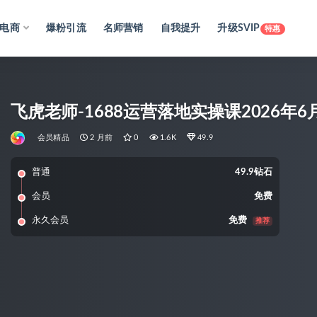
电商
爆粉引流
名师营销
自我提升
升级SVIP
特惠
飞虎老师-1688运营落地实操课2026年6月 
会员精品
2 月前
0
1.6K
49.9
普通
49.9钻石
会员
免费
永久会员
免费
推荐