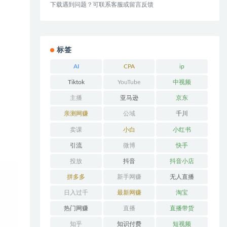
下载遇到问题？可联系客服或留言反馈
标签
AI
CPA
ip
Tiktok
YouTube
中视频
主播
亚马逊
京东
亲测网赚
公域
千川
卖课
小白
小红书
引流
微博
快手
投放
抖音
抖音小店
拼多多
新手网赚
无人直播
日入过千
最新网赚
淘宝
热门网赚
直播
直播带货
知乎
知识付费
短视频