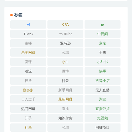
标签
AI
CPA
ip
Tiktok
YouTube
中视频
主播
亚马逊
京东
亲测网赚
公域
千川
卖课
小白
小红书
引流
微博
快手
投放
抖音
抖音小店
拼多多
新手网赚
无人直播
日入过千
最新网赚
淘宝
热门网赚
直播
直播带货
知乎
知识付费
短视频
社群
私域
网赚项目