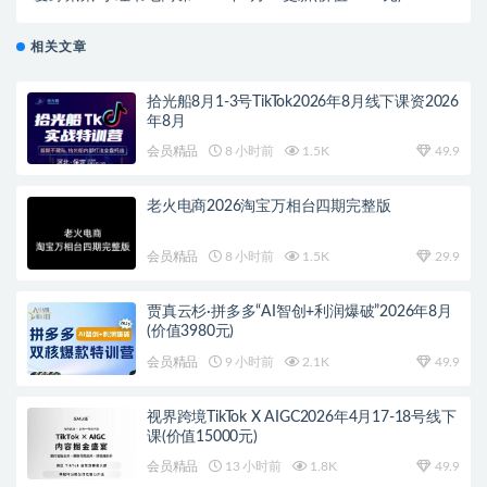
相关文章
拾光船8月1-3号TikTok2026年8月线下课资2026
年8月
会员精品
8 小时前
1.5K
49.9
老火电商2026淘宝万相台四期完整版
会员精品
8 小时前
1.5K
29.9
贾真云杉·拼多多“AI智创+利润爆破”2026年8月
(价值3980元)
会员精品
9 小时前
2.1K
49.9
视界跨境TikTok X AIGC2026年4月17-18号线下
课(价值15000元)
会员精品
13 小时前
1.8K
49.9