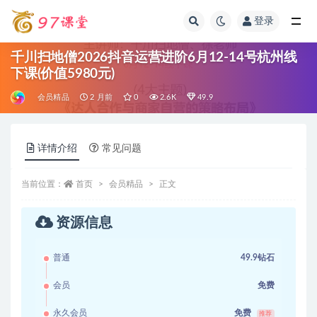
登录
全部
千川扫地僧2026抖音运营进阶6月12-14号杭州线
下课(价值5980元)
会员精品
2 月前
0
2.6K
49.9
详情介绍
常见问题
当前位置：
首页
会员精品
正文
资源信息
普通
49.9钻石
会员
免费
永久会员
免费
推荐