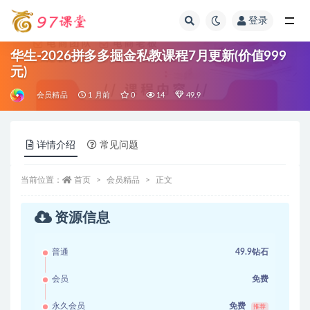
登录
全部
华生-2026拼多多掘金私教课程7月更新(价值999
元)
会员精品
1 月前
0
14
49.9
详情介绍
常见问题
当前位置：
首页
会员精品
正文
资源信息
普通
49.9钻石
会员
免费
永久会员
免费
推荐