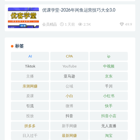
优课学堂-2026年闲鱼运营技巧大全3.0
会员精品
1 天前
2.5K
49.9
标签
AI
CPA
ip
Tiktok
YouTube
中视频
主播
亚马逊
京东
亲测网赚
公域
千川
卖课
小白
小红书
引流
微博
快手
投放
抖音
抖音小店
拼多多
新手网赚
无人直播
日入过千
最新网赚
淘宝