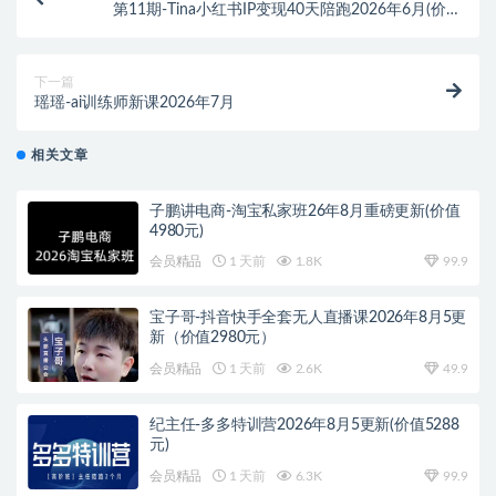
第11期-Tina小红书IP变现40天陪跑2026年6月(价值
3980元)
下一篇
瑶瑶-ai训练师新课2026年7月
相关文章
子鹏讲电商-淘宝私家班26年8月重磅更新(价值
4980元)
会员精品
1 天前
1.8K
99.9
宝子哥-抖音快手全套无人直播课2026年8月5更
新（价值2980元）
会员精品
1 天前
2.6K
49.9
纪主任-多多特训营2026年8月5更新(价值5288
元)
会员精品
1 天前
6.3K
99.9