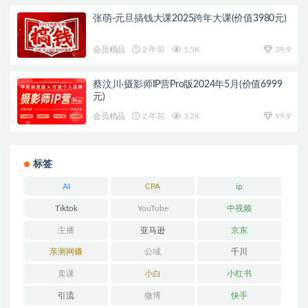
张萌-元旦搞钱大课2025跨年大课(价值3980元)
会员精品
2 年前
1.5K
39.9
蔡汶川·摄影师IP营Pro版2024年5月(价值6999
元)
会员精品
2 年前
3.2K
99.9
标签
AI
CPA
ip
Tiktok
YouTube
中视频
主播
亚马逊
京东
亲测网赚
公域
千川
卖课
小白
小红书
引流
微博
快手