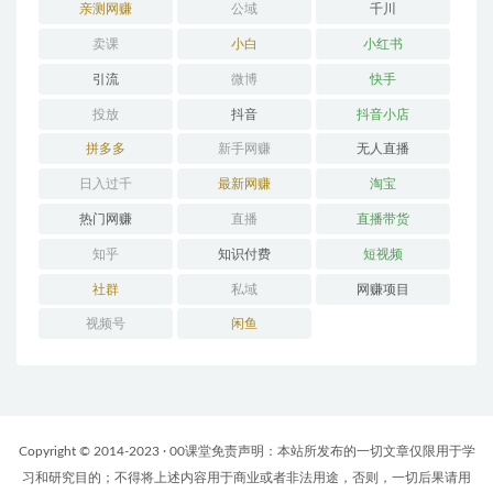
亲测网赚
公域
千川
卖课
小白
小红书
引流
微博
快手
投放
抖音
抖音小店
拼多多
新手网赚
无人直播
日入过千
最新网赚
淘宝
热门网赚
直播
直播带货
知乎
知识付费
短视频
社群
私域
网赚项目
视频号
闲鱼
Copyright © 2014-2023 · 00课堂免责声明：本站所发布的一切文章仅限用于学
习和研究目的；不得将上述内容用于商业或者非法用途，否则，一切后果请用