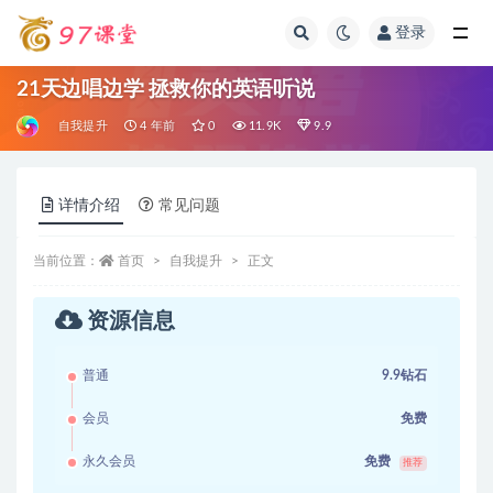
登录
全部
21天边唱边学 拯救你的英语听说
自我提升
4 年前
0
11.9K
9.9
详情介绍
常见问题
当前位置：
首页
自我提升
正文
资源信息
普通
9.9钻石
会员
免费
永久会员
免费
推荐