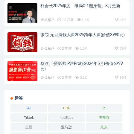
朴会长2025年度「破局0-1翻身营」8月更新
会员精品
12 月前
1.4K
49.9
张萌-元旦搞钱大课2025跨年大课(价值3980元)
会员精品
2 年前
1.5K
39.9
蔡汶川·摄影师IP营Pro版2024年5月(价值6999
元)
会员精品
2 年前
3.2K
99.9
标签
AI
CPA
ip
Tiktok
YouTube
中视频
主播
亚马逊
京东