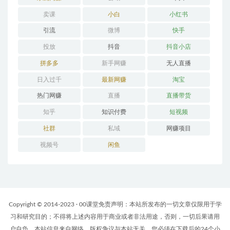
卖课
小白
小红书
引流
微博
快手
投放
抖音
抖音小店
拼多多
新手网赚
无人直播
日入过千
最新网赚
淘宝
热门网赚
直播
直播带货
知乎
知识付费
短视频
社群
私域
网赚项目
视频号
闲鱼
Copyright © 2014-2023 · 00课堂免责声明：本站所发布的一切文章仅限用于学
习和研究目的；不得将上述内容用于商业或者非法用途，否则，一切后果请用
户自负。本站信息来自网络，版权争议与本站无关。您必须在下载后的24个小