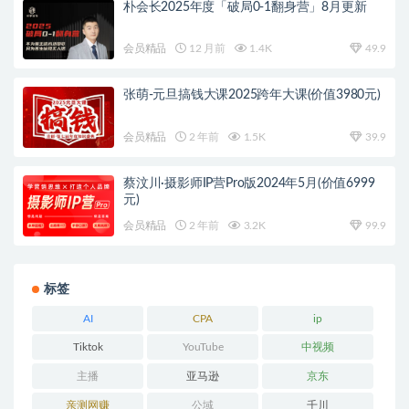
朴会长2025年度「破局0-1翻身营」8月更新
会员精品
12 月前
1.4K
49.9
张萌-元旦搞钱大课2025跨年大课(价值3980元)
会员精品
2 年前
1.5K
39.9
蔡汶川·摄影师IP营Pro版2024年5月(价值6999
元)
会员精品
2 年前
3.2K
99.9
标签
AI
CPA
ip
Tiktok
YouTube
中视频
主播
亚马逊
京东
亲测网赚
公域
千川