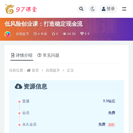
登录
全部
低风险创业课：打造稳定现金流
自我提升
4 年前
0
14.5K
9.9
详情介绍
常见问题
当前位置：
首页
自我提升
正文
资源信息
普通
9.9钻石
会员
免费
永久会员
免费
推荐