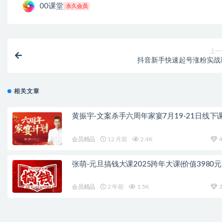
00课堂
永久会员
上一
抖音新手快速起号涨粉实战
相关文章
黄振宇-文案杀手六周年家宴7月19-21日线下
会员精品
12 月前
2.4K
4
张萌-元旦搞钱大课2025跨年大课(价值3980元
会员精品
2 年前
1.5K
3