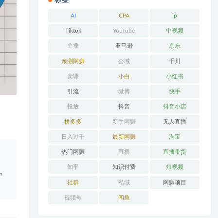
标签
AI
CPA
ip
Tiktok
YouTube
中视频
主播
亚马逊
京东
亲测网赚
公域
千川
卖课
小白
小红书
引流
微博
快手
投放
抖音
抖音小店
拼多多
新手网赚
无人直播
日入过千
最新网赚
淘宝
。
热门网赚
直播
直播带货
知乎
知识付费
短视频
户
社群
私域
网赚项目
视频号
闲鱼