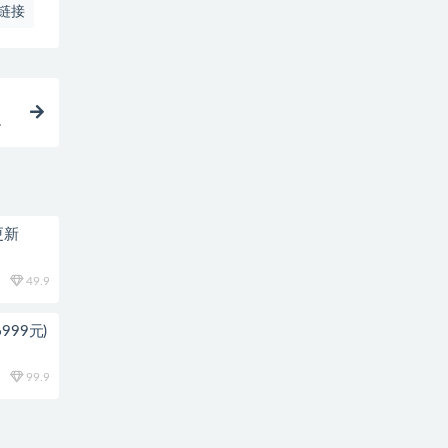
链接
流
更新
49.9
999元)
99.9