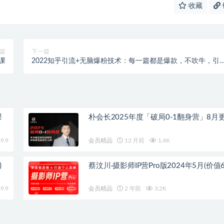
收藏
篇
下一篇
课
2022知乎引流+无脑爆粉技术：每一篇都是爆款，不吹牛，引
效果杠杠的
课
朴会长2025年度「破局0-1翻身营」8月
9.9
会员精品
12 月前
1.4K
)
蔡汶川·摄影师IP营Pro版2024年5月(价值6
9.9
会员精品
2 年前
3.2K