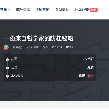
电商
爆粉引流
名师营销
自我提升
升级SVIP
特惠
一份来自哲学家的防杠秘籍
自我提升
4 年前
0
15.8K
9.9
普通
9.9钻石
会员
免费
永久会员
免费
推荐