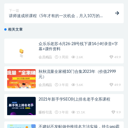
下一篇
讲师速成班课程《5年才有的一次机会，月入10万的永
久项目》价值680元
相关文章
众乐乐老苏·6月26-28号线下课14小时录音+字
幕+课件资料
会员精品
3 周前
2.6K
49.9
秋秋流量全家桶10门合集2023年（价值2999
元）
会员精品
3 年前
5.6K
49.9
2021年新手学SEO到上排名老手全系课程
爆粉引流
3 年前
15.1K
9.9
不建站不发帖做外推排名方法实操，持久seo霸