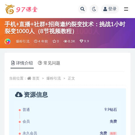
登录
全部
手机+直播+社群+招商邀约裂变技术：挑战1小时
裂变1000人（8节视频教程）
爆粉引流
4 年前
0
8.3K
9.9
详情介绍
常见问题
当前位置：
首页
爆粉引流
正文
资源信息
普通
9.9钻石
会员
免费
永久会员
免费
推荐