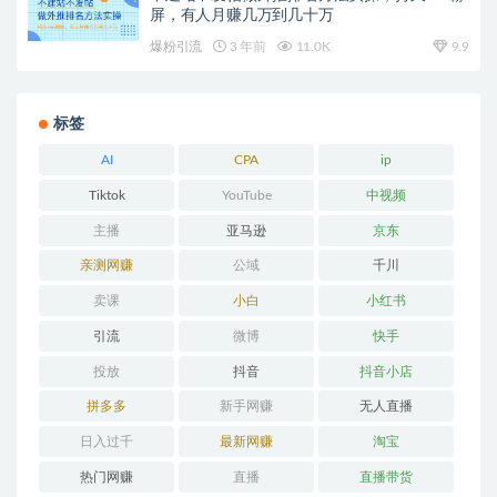
屏，有人月赚几万到几十万
爆粉引流
3 年前
11.0K
9.9
标签
AI
CPA
ip
Tiktok
YouTube
中视频
主播
亚马逊
京东
亲测网赚
公域
千川
卖课
小白
小红书
引流
微博
快手
投放
抖音
抖音小店
拼多多
新手网赚
无人直播
日入过千
最新网赚
淘宝
热门网赚
直播
直播带货