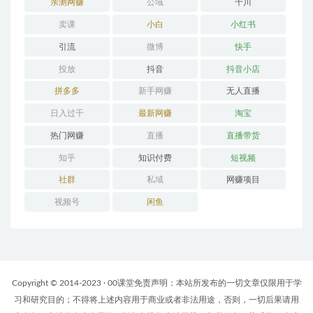
亲测网赚
公域
千川
卖课
小白
小红书
引流
微博
快手
投放
抖音
抖音小店
拼多多
新手网赚
无人直播
日入过千
最新网赚
淘宝
热门网赚
直播
直播带货
知乎
知识付费
短视频
社群
私域
网赚项目
视频号
闲鱼
Copyright © 2014-2023 · 00课堂免责声明：本站所发布的一切文章仅限用于学
习和研究目的；不得将上述内容用于商业或者非法用途，否则，一切后果请用