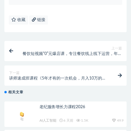
收藏
链接
上一篇
餐饮短视频“0”元爆店课，专注餐饮线上线下运营，年入
百万干货分享
下一篇
讲师速成班课程《5年才有的一次机会，月入10万的永
久项目》价值680元
相关文章
老纪服务增长力课程2026
AI人工智能
6 天前
1.5K
49.9