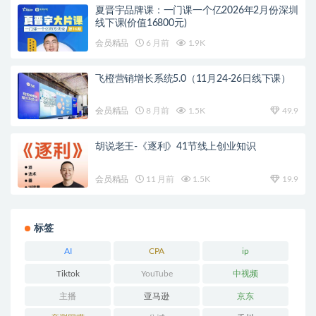
夏晋宇品牌课：一门课一个亿2026年2月份深圳
线下课(价值16800元)
会员精品
6 月前
1.9K
飞橙营销增长系统5.0（11月24-26日线下课）
会员精品
8 月前
1.5K
49.9
胡说老王-《逐利》41节线上创业知识
会员精品
11 月前
1.5K
19.9
标签
AI
CPA
ip
Tiktok
YouTube
中视频
主播
亚马逊
京东