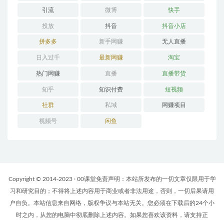
引流
微博
快手
投放
抖音
抖音小店
拼多多
新手网赚
无人直播
日入过千
最新网赚
淘宝
热门网赚
直播
直播带货
知乎
知识付费
短视频
社群
私域
网赚项目
视频号
闲鱼
Copyright © 2014-2023 · 00课堂免责声明：本站所发布的一切文章仅限用于学
习和研究目的；不得将上述内容用于商业或者非法用途，否则，一切后果请用
户自负。本站信息来自网络，版权争议与本站无关。您必须在下载后的24个小
时之内，从您的电脑中彻底删除上述内容。如果您喜欢该资料，请支持正