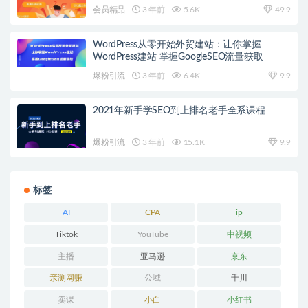
会员精品
3 年前
5.6K
49.9
WordPress从零开始外贸建站：让你掌握
WordPress建站 掌握GoogleSEO流量获取
爆粉引流
3 年前
6.4K
9.9
2021年新手学SEO到上排名老手全系课程
爆粉引流
3 年前
15.1K
9.9
标签
AI
CPA
ip
Tiktok
YouTube
中视频
主播
亚马逊
京东
亲测网赚
公域
千川
卖课
小白
小红书