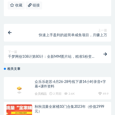
收藏
链接
上一篇
快速上手盈利的超简单咸鱼项目，月赚上万
下一篇
千梦网创108计第80计：全新MM图片站，精准S粉变现
玩法（附自动采集规则）
相关文章
众乐乐老苏·6月26-28号线下课14小时录音+字
幕+课件资料
会员精品
2 周前
2.6K
49.9
秋秋流量全家桶10门合集2023年（价值2999
元）