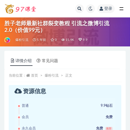
登录
全部
胜子老师最新社群裂变教程 引流之微博引流
2.0（价值99元）
爆粉引流
5 年前
0
15.9K
9.9
详情介绍
常见问题
当前位置：
首页
爆粉引流
正文
资源信息
普通
9.9钻石
会员
免费
永久会员
免费
推荐