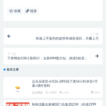
收藏
链接
上一篇
快速上手盈利的超简单咸鱼项目，月赚上万
下一篇
千梦网创108计第80计：全新MM图片站，精准S粉变现
玩法（附自动采集规则）
相关文章
众乐乐老苏·6月26-28号线下课14小时录音+字
幕+课件资料
会员精品
3 周前
2.6K
49.9
秋秋流量全家桶10门合集2023年（价值2999