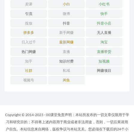
卖课
小白
小红书
引流
微博
快手
投放
抖音
抖音小店
拼多多
新手网赚
无人直播
日入过千
最新网赚
淘宝
热门网赚
直播
直播带货
知乎
知识付费
短视频
社群
私域
网赚项目
视频号
闲鱼
Copyright © 2014-2023 · 00课堂免责声明：本站所发布的一切文章仅限用于学
习和研究目的；不得将上述内容用于商业或者非法用途，否则，一切后果请用
户自负。本站信息来自网络，版权争议与本站无关。您必须在下载后的24个小