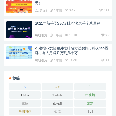
元）
会员精品
3 年前
5.6K
49.9
2021年新手学SEO到上排名老手全系课程
爆粉引流
3 年前
15.1K
9.9
不建站不发帖做外推排名方法实操，持久seo霸
屏，有人月赚几万到几十万
爆粉引流
3 年前
11.0K
9.9
标签
AI
CPA
ip
Tiktok
YouTube
中视频
主播
亚马逊
京东
亲测网赚
公域
千川