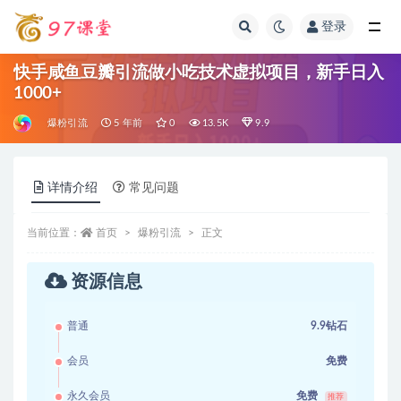
登录
全部
快手咸鱼豆瓣引流做小吃技术虚拟项目，新手日入
1000+
爆粉引流
5 年前
0
13.5K
9.9
详情介绍
常见问题
当前位置：
首页
爆粉引流
正文
资源信息
普通
9.9钻石
会员
免费
永久会员
免费
推荐