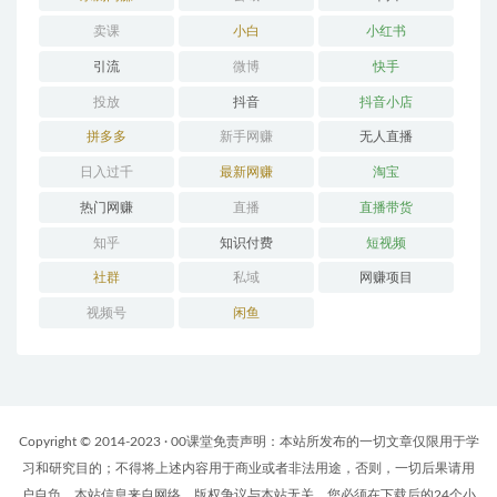
卖课
小白
小红书
引流
微博
快手
投放
抖音
抖音小店
拼多多
新手网赚
无人直播
日入过千
最新网赚
淘宝
热门网赚
直播
直播带货
知乎
知识付费
短视频
社群
私域
网赚项目
视频号
闲鱼
Copyright © 2014-2023 · 00课堂免责声明：本站所发布的一切文章仅限用于学
习和研究目的；不得将上述内容用于商业或者非法用途，否则，一切后果请用
户自负。本站信息来自网络，版权争议与本站无关。您必须在下载后的24个小