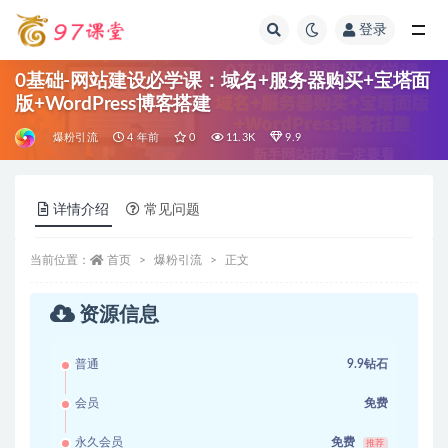
登录
全部
0基础-网站建设必学课：域名+服务器购买+宝塔面
版+WordPress博客搭建
爆粉引流
4 年前
0
11.3K
9.9
详情介绍
常见问题
当前位置：
首页
爆粉引流
正文
资源信息
普通
9.9钻石
会员
免费
永久会员
免费
推荐