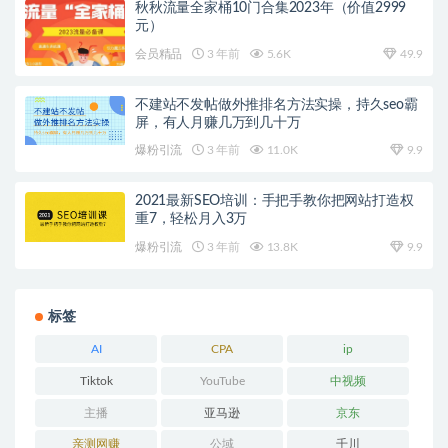
秋秋流量全家桶10门合集2023年（价值2999
元）
会员精品
3 年前
5.6K
49.9
不建站不发帖做外推排名方法实操，持久seo霸
屏，有人月赚几万到几十万
爆粉引流
3 年前
11.0K
9.9
2021最新SEO培训：手把手教你把网站打造权
重7，轻松月入3万
爆粉引流
3 年前
13.8K
9.9
标签
AI
CPA
ip
Tiktok
YouTube
中视频
主播
亚马逊
京东
亲测网赚
公域
千川