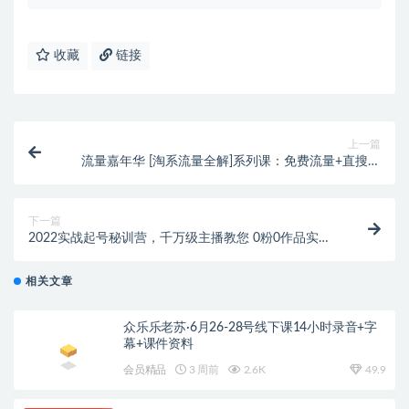
收藏
链接
上一篇
流量嘉年华 [淘系流量全解]系列课：免费流量+直搜结
合+魔方（价值2980）
下一篇
2022实战起号秘训营，千万级主播教您 0粉0作品实操
起号
相关文章
众乐乐老苏·6月26-28号线下课14小时录音+字
幕+课件资料
会员精品
3 周前
2.6K
49.9