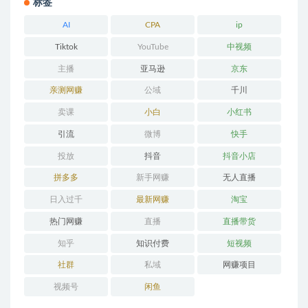
标签
AI
CPA
ip
Tiktok
YouTube
中视频
主播
亚马逊
京东
亲测网赚
公域
千川
卖课
小白
小红书
引流
微博
快手
投放
抖音
抖音小店
拼多多
新手网赚
无人直播
日入过千
最新网赚
淘宝
热门网赚
直播
直播带货
知乎
知识付费
短视频
社群
私域
网赚项目
视频号
闲鱼