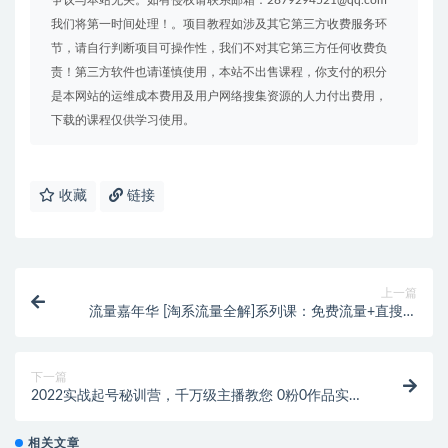
争议与本站无关。如有侵权请联系邮箱：2879294521@qq.com
我们将第一时间处理！。项目教程如涉及其它第三方收费服务环
节，请自行判断项目可操作性，我们不对其它第三方任何收费负
责！第三方软件也请谨慎使用，本站不出售课程，你支付的积分
是本网站的运维成本费用及用户网络搜集资源的人力付出费用，
下载的课程仅供学习使用。
收藏
链接
上一篇
流量嘉年华 [淘系流量全解]系列课：免费流量+直搜结
合+魔方（价值2980）
下一篇
2022实战起号秘训营，千万级主播教您 0粉0作品实操
起号
相关文章