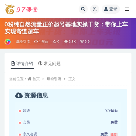
登录
全部
0粉纯自然流量正价起号基地实操干货：带你上车
实现弯道超车
爆粉引流
4 年前
0
9.3K
9.9
详情介绍
常见问题
当前位置：
首页
爆粉引流
正文
资源信息
普通
9.9钻石
会员
免费
永久会员
免费
推荐