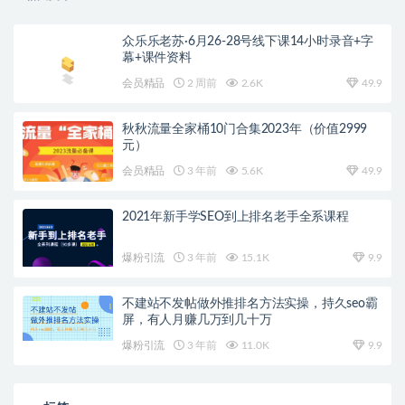
众乐乐老苏·6月26-28号线下课14小时录音+字
幕+课件资料
会员精品
2 周前
2.6K
49.9
秋秋流量全家桶10门合集2023年（价值2999
元）
会员精品
3 年前
5.6K
49.9
2021年新手学SEO到上排名老手全系课程
爆粉引流
3 年前
15.1K
9.9
不建站不发帖做外推排名方法实操，持久seo霸
屏，有人月赚几万到几十万
爆粉引流
3 年前
11.0K
9.9