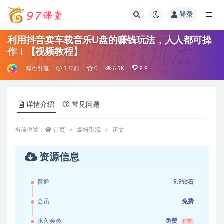
登录
全部
利用抖音卖车载音乐U盘的赚钱玩法，人人都可操
作！【视频教程】
爆粉引流
5 年前
0
6.5K
9.9
详情介绍
常见问题
当前位置：
首页
爆粉引流
正文
资源信息
普通
9.9钻石
会员
免费
永久会员
免费
推荐