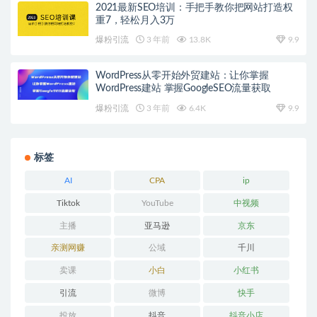
2021最新SEO培训：手把手教你把网站打造权
重7，轻松月入3万
爆粉引流
3 年前
13.8K
9.9
WordPress从零开始外贸建站：让你掌握
WordPress建站 掌握GoogleSEO流量获取
爆粉引流
3 年前
6.4K
9.9
标签
AI
CPA
ip
Tiktok
YouTube
中视频
主播
亚马逊
京东
亲测网赚
公域
千川
卖课
小白
小红书
引流
微博
快手
投放
抖音
抖音小店