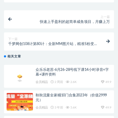
上一篇
快速上手盈利的超简单咸鱼项目，月赚上万
下一篇
千梦网创108计第80计：全新MM图片站，精准S粉变现
玩法（附自动采集规则）
相关文章
众乐乐老苏·6月26-28号线下课14小时录音+字
幕+课件资料
会员精品
2 周前
2.6K
49.9
秋秋流量全家桶10门合集2023年（价值2999
元）
会员精品
3 年前
5.6K
49.9