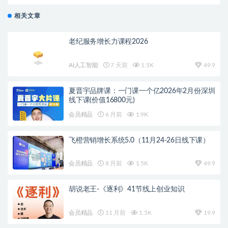
升级版（价值3980元）
相关文章
老纪服务增长力课程2026
AI人工智能
7 天前
1.5K
49.9
夏晋宇品牌课：一门课一个亿2026年2月份深圳
线下课(价值16800元)
会员精品
6 月前
1.9K
飞橙营销增长系统5.0（11月24-26日线下课）
会员精品
8 月前
1.5K
49.9
胡说老王-《逐利》41节线上创业知识
会员精品
11 月前
1.5K
19.9