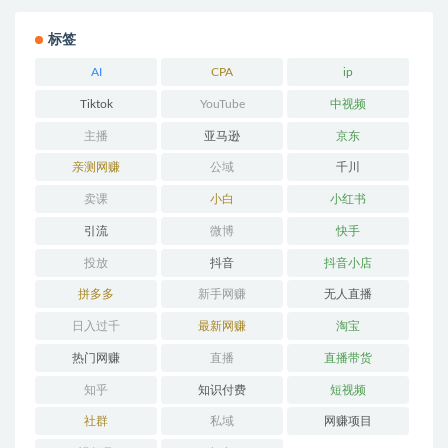
标签
AI
CPA
ip
Tiktok
YouTube
中视频
主播
亚马逊
京东
亲测网赚
公域
千川
卖课
小白
小红书
引流
微博
快手
投放
抖音
抖音小店
拼多多
新手网赚
无人直播
日入过千
最新网赚
淘宝
热门网赚
直播
直播带货
知乎
知识付费
短视频
社群
私域
网赚项目