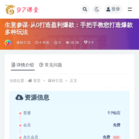
登录
全部
生意参谋-从0打造盈利爆款：手把手教您打造爆款
多种玩法
爆粉引流
4 年前
0
18.5K
9.9
详情介绍
常见问题
当前位置：
首页
爆粉引流
正文
资源信息
普通
9.9钻石
会员
免费
永久会员
免费
推荐