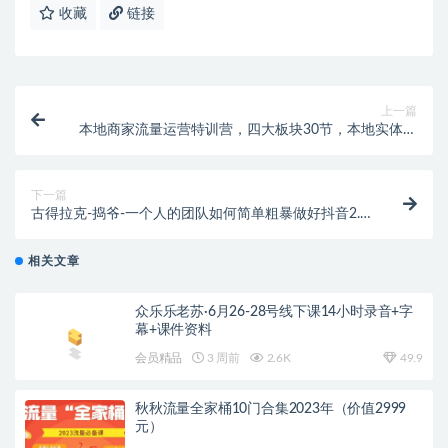
收藏
链接
上一篇
本地商家流量运营特训营，四大板块30节，本地实体商
家必看课程
下一篇
古得拉克-捣爷-一个人的团队如何简单粗暴做好抖音2.0
升级版（价值3980元）
相关文章
众乐乐老苏·6月26-28号线下课14小时录音+字
幕+课件资料
会员精品
3 周前
2.6K
49.9
秋秋流量全家桶10门合集2023年（价值2999
元）