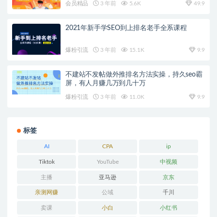
会员精品
3 年前
5.6K
49.9
2021年新手学SEO到上排名老手全系课程
爆粉引流
3 年前
15.1K
9.9
不建站不发帖做外推排名方法实操，持久seo霸
屏，有人月赚几万到几十万
爆粉引流
3 年前
11.0K
9.9
标签
AI
CPA
ip
Tiktok
YouTube
中视频
主播
亚马逊
京东
亲测网赚
公域
千川
卖课
小白
小红书