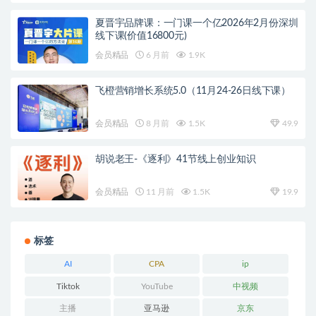
夏晋宇品牌课：一门课一个亿2026年2月份深圳
线下课(价值16800元)
会员精品
6 月前
1.9K
飞橙营销增长系统5.0（11月24-26日线下课）
会员精品
8 月前
1.5K
49.9
胡说老王-《逐利》41节线上创业知识
会员精品
11 月前
1.5K
19.9
标签
AI
CPA
ip
Tiktok
YouTube
中视频
主播
亚马逊
京东