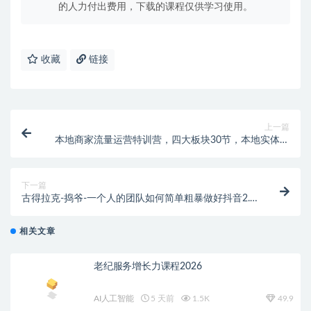
的人力付出费用，下载的课程仅供学习使用。
收藏
链接
上一篇
本地商家流量运营特训营，四大板块30节，本地实体商
家必看课程
下一篇
古得拉克-捣爷-一个人的团队如何简单粗暴做好抖音2.0
升级版（价值3980元）
相关文章
老纪服务增长力课程2026
AI人工智能
5 天前
1.5K
49.9