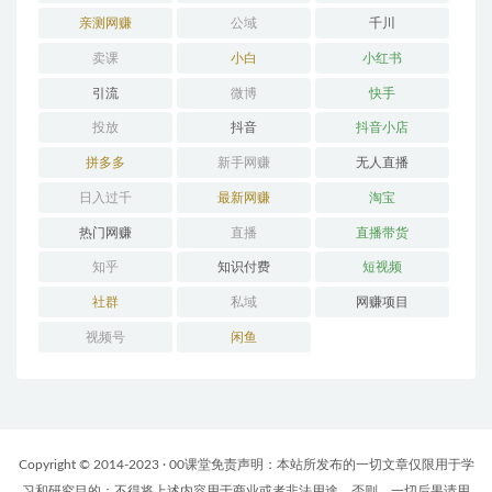
亲测网赚
公域
千川
卖课
小白
小红书
引流
微博
快手
投放
抖音
抖音小店
拼多多
新手网赚
无人直播
日入过千
最新网赚
淘宝
热门网赚
直播
直播带货
知乎
知识付费
短视频
社群
私域
网赚项目
视频号
闲鱼
Copyright © 2014-2023 · 00课堂免责声明：本站所发布的一切文章仅限用于学
习和研究目的；不得将上述内容用于商业或者非法用途，否则，一切后果请用