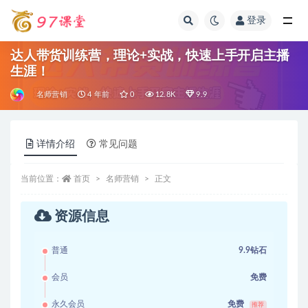
登录
全部
达人带货训练营，理论+实战，快速上手开启主播
生涯！
名师营销
4 年前
0
12.8K
9.9
详情介绍
常见问题
当前位置：
首页
名师营销
正文
资源信息
普通
9.9钻石
会员
免费
永久会员
免费
推荐