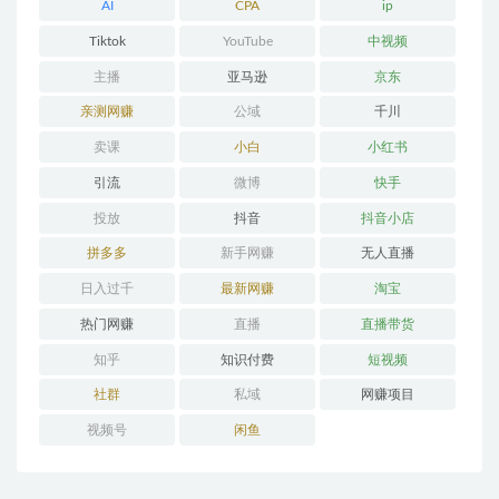
AI
CPA
ip
Tiktok
YouTube
中视频
主播
亚马逊
京东
亲测网赚
公域
千川
卖课
小白
小红书
引流
微博
快手
投放
抖音
抖音小店
拼多多
新手网赚
无人直播
日入过千
最新网赚
淘宝
热门网赚
直播
直播带货
知乎
知识付费
短视频
社群
私域
网赚项目
视频号
闲鱼