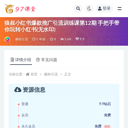
登录
全部
狼叔小红书爆款推广引流训练课第12期 手把手带
你玩转小红书(无水印)
爆粉引流
5 年前
0
5.6K
9.9
详情介绍
常见问题
当前位置：
首页
爆粉引流
正文
资源信息
普通
9.9钻石
会员
免费
永久会员
免费
推荐