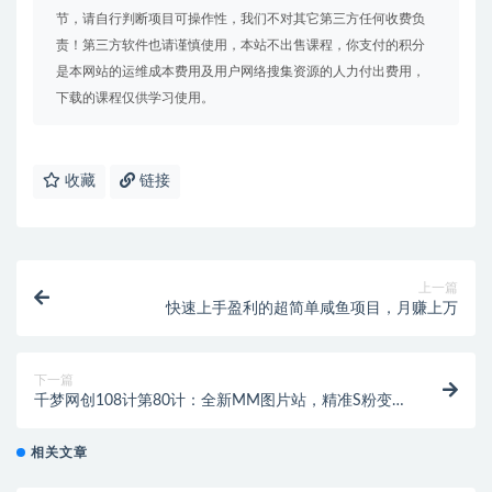
节，请自行判断项目可操作性，我们不对其它第三方任何收费负
责！第三方软件也请谨慎使用，本站不出售课程，你支付的积分
是本网站的运维成本费用及用户网络搜集资源的人力付出费用，
下载的课程仅供学习使用。
收藏
链接
上一篇
快速上手盈利的超简单咸鱼项目，月赚上万
下一篇
千梦网创108计第80计：全新MM图片站，精准S粉变现
玩法（附自动采集规则）
相关文章