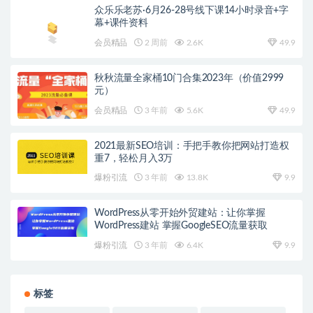
众乐乐老苏·6月26-28号线下课14小时录音+字
幕+课件资料
会员精品
2 周前
2.6K
49.9
秋秋流量全家桶10门合集2023年（价值2999
元）
会员精品
3 年前
5.6K
49.9
2021最新SEO培训：手把手教你把网站打造权
重7，轻松月入3万
爆粉引流
3 年前
13.8K
9.9
WordPress从零开始外贸建站：让你掌握
WordPress建站 掌握GoogleSEO流量获取
爆粉引流
3 年前
6.4K
9.9
标签