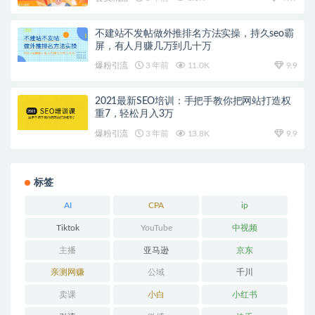
不建站不发帖做外推排名方法实操，持久seo霸
屏，有人月赚几万到几十万
爆粉引流
3 年前
11.0K
9.9
2021最新SEO培训：手把手教你把网站打造权
重7，轻松月入3万
爆粉引流
3 年前
13.8K
9.9
标签
AI
CPA
ip
Tiktok
YouTube
中视频
主播
亚马逊
京东
亲测网赚
公域
千川
卖课
小白
小红书