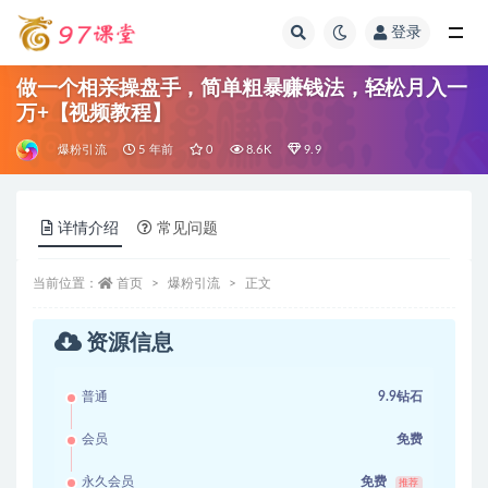
登录
全部
做一个相亲操盘手，简单粗暴赚钱法，轻松月入一
万+【视频教程】
爆粉引流
5 年前
0
8.6K
9.9
详情介绍
常见问题
当前位置：
首页
爆粉引流
正文
资源信息
普通
9.9钻石
会员
免费
永久会员
免费
推荐