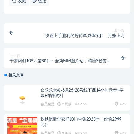
收藏
链接
上一篇
快速上手盈利的超简单咸鱼项目，月赚上万
下一篇
千梦网创108计第80计：全新MM图片站，精准S粉变现
玩法（附自动采集规则）
相关文章
众乐乐老苏·6月26-28号线下课14小时录音+字
幕+课件资料
会员精品
2 周前
2.6K
49.9
秋秋流量全家桶10门合集2023年（价值2999
元）
会员精品
3 年前
5.6K
49.9