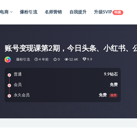
电商
爆粉引流
名师营销
自我提升
升级SVIP
特惠
账号变现课第2期，今日头条、小红书、公
爆粉引流
4 年前
0
12.6K
9.9
普通
9.9钻石
会员
免费
永久会员
免费
推荐