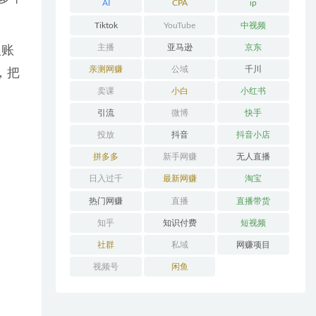
AI
CPA
ip
Tiktok
YouTube
中视频
主播
亚马逊
京东
取账
亲测网赚
公域
千川
，把
卖课
小白
小红书
引流
微博
快手
投放
抖音
抖音小店
拼多多
新手网赚
无人直播
日入过千
最新网赚
淘宝
热门网赚
直播
直播带货
知乎
知识付费
短视频
社群
私域
网赚项目
视频号
闲鱼