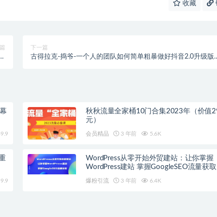
收藏
篇
下一篇
课
古得拉克-捣爷-一个人的团队如何简单粗暴做好抖音2.0升级版
程
（价值3980元）
字幕
秋秋流量全家桶10门合集2023年（价值29
元）
9.9
会员精品
3 年前
5.6K
重
WordPress从零开始外贸建站：让你掌握
WordPress建站 掌握GoogleSEO流量获取
9.9
爆粉引流
3 年前
6.4K