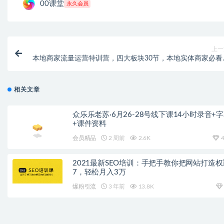
00课堂
永久会员
上一
本地商家流量运营特训营，四大板块30节，本地实体商家必看
相关文章
众乐乐老苏·6月26-28号线下课14小时录音+
+课件资料
会员精品
2 周前
2.6K
4
2021最新SEO培训：手把手教你把网站打造权
7，轻松月入3万
爆粉引流
3 年前
13.8K