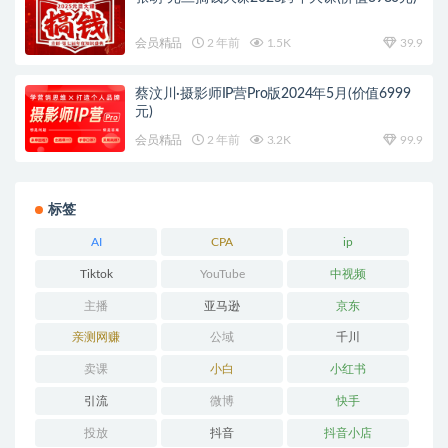
会员精品
2 年前
1.5K
39.9
蔡汶川·摄影师IP营Pro版2024年5月(价值6999
元)
会员精品
2 年前
3.2K
99.9
标签
AI
CPA
ip
Tiktok
YouTube
中视频
主播
亚马逊
京东
亲测网赚
公域
千川
卖课
小白
小红书
引流
微博
快手
投放
抖音
抖音小店