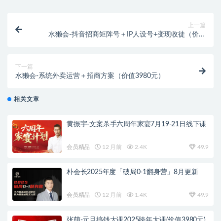
上一篇
水獭会-抖音招商矩阵号＋IP人设号+变现收徒（价值
6980元）
下一篇
水獭会-系统外卖运营＋招商方案（价值3980元）
相关文章
黄振宇-文案杀手六周年家宴7月19-21日线下课
会员精品
12 月前
2.4K
49.9
朴会长2025年度「破局0-1翻身营」8月更新
会员精品
12 月前
1.4K
49.9
张萌-元旦搞钱大课2025跨年大课(价值3980元)