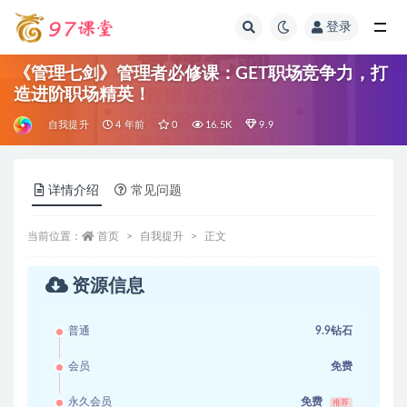
登录
全部
《管理七剑》管理者必修课：GET职场竞争力，打
造进阶职场精英！
自我提升
4 年前
0
16.5K
9.9
详情介绍
常见问题
当前位置：
首页
自我提升
正文
资源信息
普通
9.9钻石
会员
免费
永久会员
免费
推荐