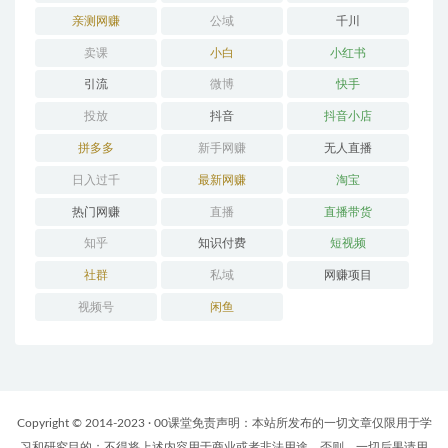
亲测网赚
公域
千川
卖课
小白
小红书
引流
微博
快手
投放
抖音
抖音小店
拼多多
新手网赚
无人直播
日入过千
最新网赚
淘宝
热门网赚
直播
直播带货
知乎
知识付费
短视频
社群
私域
网赚项目
视频号
闲鱼
Copyright © 2014-2023 · 00课堂免责声明：本站所发布的一切文章仅限用于学
习和研究目的；不得将上述内容用于商业或者非法用途，否则，一切后果请用