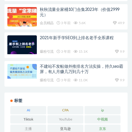
秋秋流量全家桶10门合集2023年（价值2999
元）
会员精品
3 年前
5.6K
49.9
2021年新手学SEO到上排名老手全系课程
爆粉引流
3 年前
15.1K
9.9
不建站不发帖做外推排名方法实操，持久seo霸
屏，有人月赚几万到几十万
爆粉引流
3 年前
11.0K
9.9
标签
AI
CPA
ip
Tiktok
YouTube
中视频
主播
亚马逊
京东