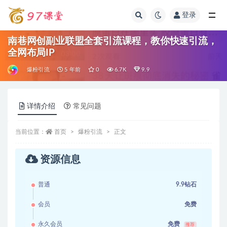
登录
全部
南巷网创副业联盟全套引流课程，教你快速引流，
全网布局IP
爆粉引流
5 年前
0
6.7K
9.9
详情介绍
常见问题
当前位置：
首页
爆粉引流
正文
资源信息
普通
9.9钻石
会员
免费
永久会员
免费
推荐