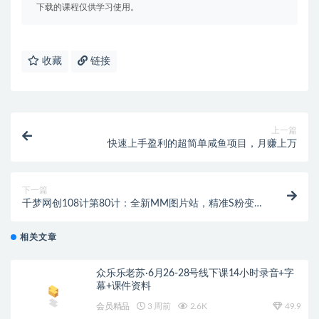
下载的课程仅供学习使用。
收藏
链接
上一篇
快速上手盈利的超简单咸鱼项目，月赚上万
下一篇
千梦网创108计第80计：全新MM图片站，精准S粉变现
玩法（附自动采集规则）
相关文章
众乐乐老苏·6月26-28号线下课14小时录音+字
幕+课件资料
会员精品
3 周前
2.6K
49.9