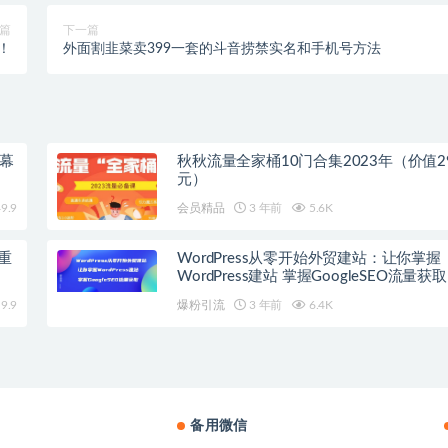
篇
下一篇
！
外面割韭菜卖399一套的斗音捞禁实名和手机号方法
字幕
秋秋流量全家桶10门合集2023年（价值29
元）
9.9
会员精品
3 年前
5.6K
重
WordPress从零开始外贸建站：让你掌握
WordPress建站 掌握GoogleSEO流量获取
9.9
爆粉引流
3 年前
6.4K
备用微信