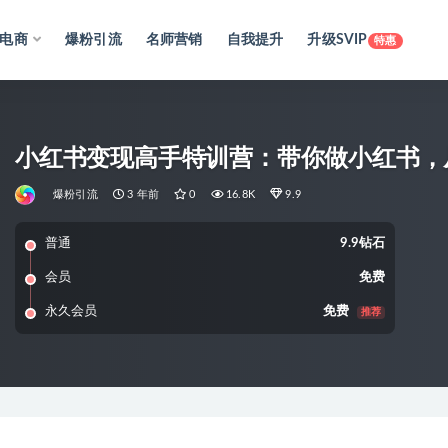
电商
爆粉引流
名师营销
自我提升
升级SVIP
特惠
小红书变现高手特训营：带你做小红书，
爆粉引流
3 年前
0
16.8K
9.9
普通
9.9钻石
会员
免费
永久会员
免费
推荐