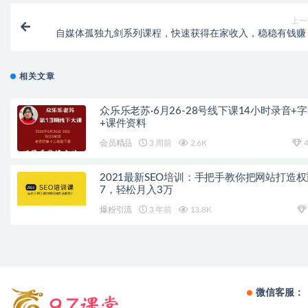
上一
自媒体孤独九剑系列课程，快速获得在家收入，稳稳有钱赚
相关文章
众乐乐老苏·6月26-28号线下课14小时录音+
+课件资料
会员精品
3 周前
2.6K
4
2021最新SEO培训：手把手教你把网站打造权
7，轻松月入3万
爆粉引流
3 年前
13.8K
微信客服：