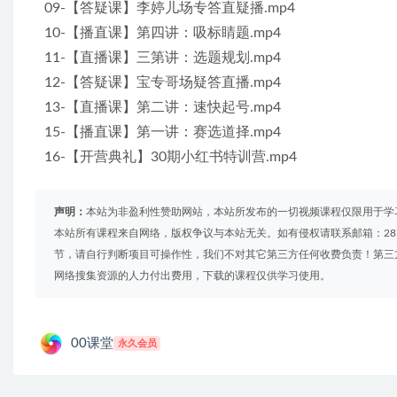
09-【答疑课】李婷儿场专答直疑播.mp4
10-【播直课】第四讲：吸标睛题.mp4
11-【直播课】三第讲：选题规划.mp4
12-【答疑课】宝专哥场疑答直播.mp4
13-【直播课】第二讲：速快起号.mp4
15-【播直课】第一讲：赛选道择.mp4
16-【开营典礼】30期小红书特训营.mp4
声明：
本站为非盈利性赞助网站，本站所发布的一切视频课程仅限用于学
本站所有课程来自网络，版权争议与本站无关。如有侵权请联系邮箱：2879
节，请自行判断项目可操作性，我们不对其它第三方任何收费负责！第三
网络搜集资源的人力付出费用，下载的课程仅供学习使用。
00课堂
永久会员