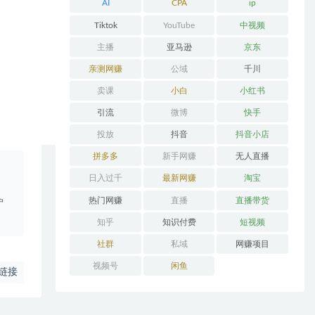
AI
CPA
ip
Tiktok
YouTube
中视频
主播
亚马逊
京东
亲测网赚
公域
千川
卖课
小白
小红书
引流
微博
快手
投放
抖音
抖音小店
拼多多
新手网赚
无人直播
。
日入过千
最新网赚
淘宝
热门网赚
直播
直播带货
户
知乎
知识付费
短视频
社群
私域
网赚项目
视频号
闲鱼
链接