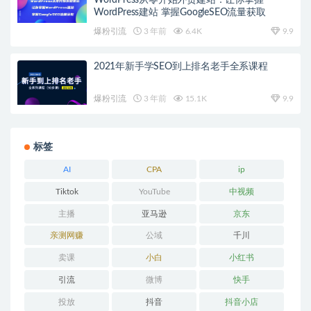
WordPress建站 掌握GoogleSEO流量获取
爆粉引流
3 年前
6.4K
9.9
2021年新手学SEO到上排名老手全系课程
爆粉引流
3 年前
15.1K
9.9
标签
AI
CPA
ip
Tiktok
YouTube
中视频
主播
亚马逊
京东
亲测网赚
公域
千川
卖课
小白
小红书
引流
微博
快手
投放
抖音
抖音小店