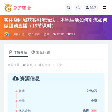
登录
全部
实体店同城获客引流玩法，本地生活如何引流如何
做团购直播（19节课时）
爆粉引流
3 年前
0
17.1K
9.9
详情介绍
常见问题
当前位置：
首页
爆粉引流
正文
资源信息
普通
9.9钻石
会员
免费
永久会员
免费
推荐