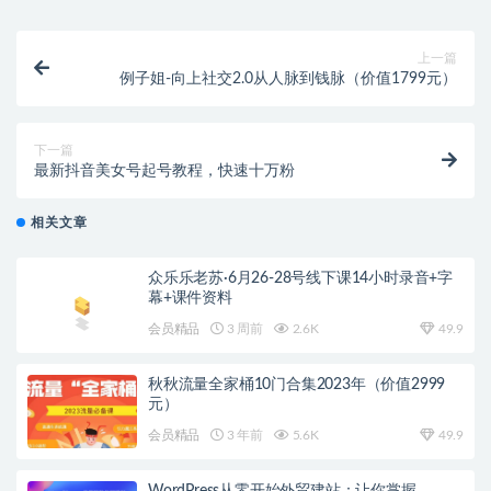
上一篇
例子姐-向上社交2.0从人脉到钱脉（价值1799元）
下一篇
最新抖音美女号起号教程，快速十万粉
相关文章
众乐乐老苏·6月26-28号线下课14小时录音+字
幕+课件资料
会员精品
3 周前
2.6K
49.9
秋秋流量全家桶10门合集2023年（价值2999
元）
会员精品
3 年前
5.6K
49.9
WordPress从零开始外贸建站：让你掌握