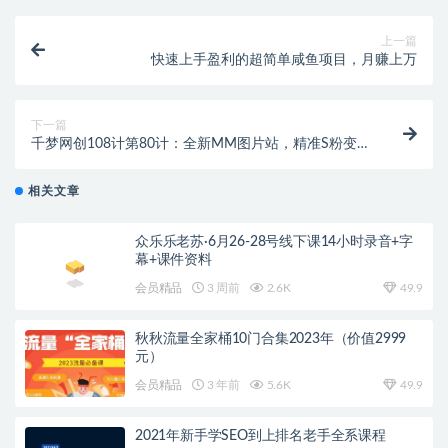
上一篇
快速上手盈利的超简单咸鱼项目，月赚上万
下一篇
千梦网创108计第80计：全新MM图片站，精准S粉变现
玩法（附自动采集规则）
相关文章
众乐乐老苏·6月26-28号线下课14小时录音+字
幕+课件资料
会员精品
3 周前
2.6K
49.9
秋秋流量全家桶10门合集2023年（价值2999
元）
会员精品
3 年前
5.6K
49.9
2021年新手学SEO到上排名老手全系课程