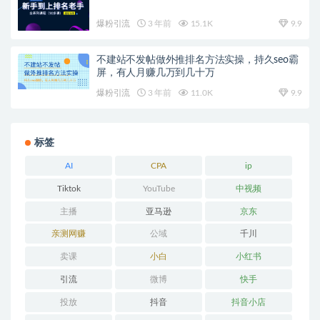
爆粉引流
3 年前
15.1K
9.9
不建站不发帖做外推排名方法实操，持久seo霸
屏，有人月赚几万到几十万
爆粉引流
3 年前
11.0K
9.9
标签
AI
CPA
ip
Tiktok
YouTube
中视频
主播
亚马逊
京东
亲测网赚
公域
千川
卖课
小白
小红书
引流
微博
快手
投放
抖音
抖音小店