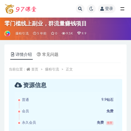
登录
全部
零门槛线上副业，群流量赚钱项目
爆粉引流
5 年前
0
9.5K
9.9
详情介绍
常见问题
当前位置：
首页
爆粉引流
正文
资源信息
普通
9.9钻石
会员
免费
永久会员
免费
推荐