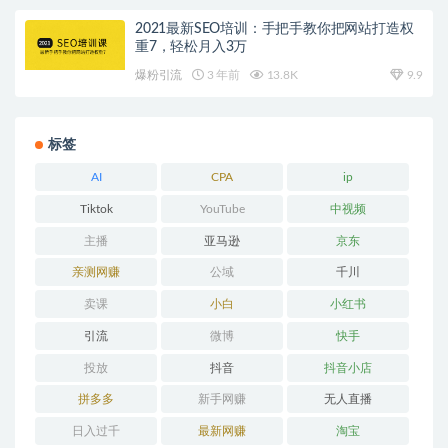
2021最新SEO培训：手把手教你把网站打造权
重7，轻松月入3万
爆粉引流
3 年前
13.8K
9.9
标签
AI
CPA
ip
Tiktok
YouTube
中视频
主播
亚马逊
京东
亲测网赚
公域
千川
卖课
小白
小红书
引流
微博
快手
投放
抖音
抖音小店
拼多多
新手网赚
无人直播
日入过千
最新网赚
淘宝