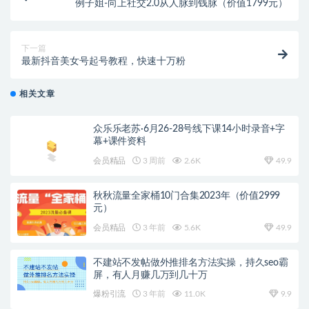
例子姐-向上社交2.0从人脉到钱脉（价值1799元）
下一篇
最新抖音美女号起号教程，快速十万粉
相关文章
众乐乐老苏·6月26-28号线下课14小时录音+字
幕+课件资料
会员精品
3 周前
2.6K
49.9
秋秋流量全家桶10门合集2023年（价值2999
元）
会员精品
3 年前
5.6K
49.9
不建站不发帖做外推排名方法实操，持久seo霸
屏，有人月赚几万到几十万
爆粉引流
3 年前
11.0K
9.9