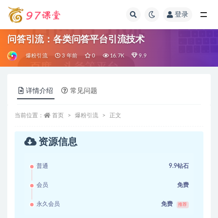
登录
全部
问答引流：各类问答平台引流技术
爆粉引流
3 年前
0
16.7K
9.9
详情介绍
常见问题
当前位置：
首页
爆粉引流
正文
资源信息
普通
9.9钻石
会员
免费
永久会员
免费
推荐