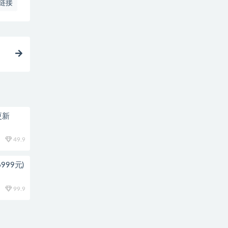
链接
更新
49.9
999元)
99.9