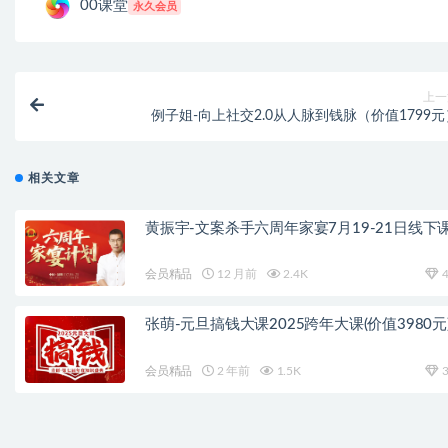
00课堂
永久会员
上一
例子姐-向上社交2.0从人脉到钱脉（价值1799元
相关文章
黄振宇-文案杀手六周年家宴7月19-21日线下
会员精品
12 月前
2.4K
4
张萌-元旦搞钱大课2025跨年大课(价值3980元
会员精品
2 年前
1.5K
3