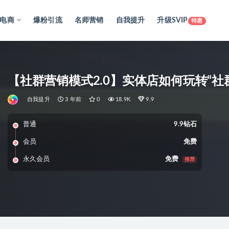
电商
爆粉引流
名师营销
自我提升
升级SVIP
特惠
【社群营销模式2.0】实体店如何玩转“社
自我提升
3 年前
0
18.9K
9.9
普通
9.9钻石
会员
免费
永久会员
免费
推荐