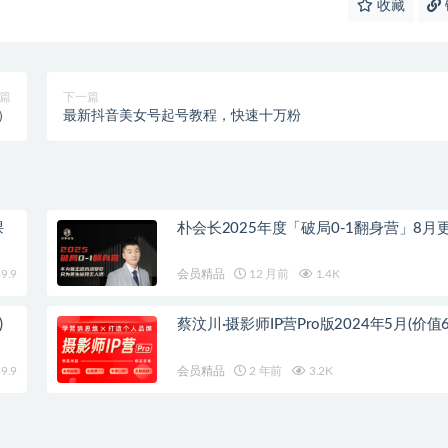
收藏
篇
下一篇
）
最新抖音美女号起号教程，快速十万粉
课
朴会长2025年度「破局0-1翻身营」8月
9.9
会员精品
12 月前
1.4K
)
蔡汶川·摄影师IP营Pro版2024年5月(价值6
9.9
会员精品
2 年前
3.2K