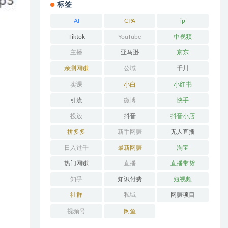
标签
AI
CPA
ip
Tiktok
YouTube
中视频
主播
亚马逊
京东
亲测网赚
公域
千川
卖课
小白
小红书
引流
微博
快手
投放
抖音
抖音小店
拼多多
新手网赚
无人直播
日入过千
最新网赚
淘宝
热门网赚
直播
直播带货
知乎
知识付费
短视频
社群
私域
网赚项目
视频号
闲鱼