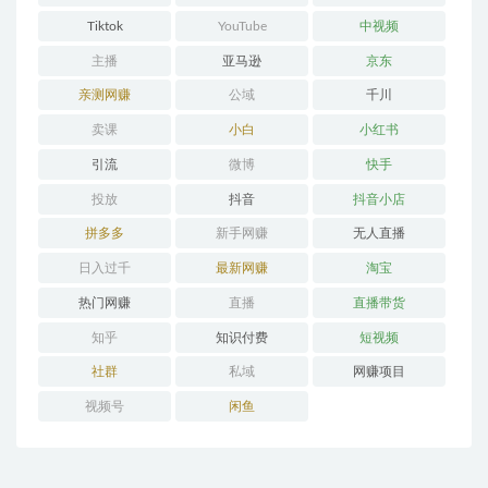
Tiktok
YouTube
中视频
主播
亚马逊
京东
亲测网赚
公域
千川
卖课
小白
小红书
引流
微博
快手
投放
抖音
抖音小店
拼多多
新手网赚
无人直播
日入过千
最新网赚
淘宝
热门网赚
直播
直播带货
知乎
知识付费
短视频
社群
私域
网赚项目
视频号
闲鱼