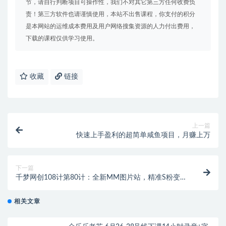
节，请自行判断项目可操作性，我们不对其它第三方任何收费负
责！第三方软件也请谨慎使用，本站不出售课程，你支付的积分
是本网站的运维成本费用及用户网络搜集资源的人力付出费用，
下载的课程仅供学习使用。
收藏
链接
上一篇
快速上手盈利的超简单咸鱼项目，月赚上万
下一篇
千梦网创108计第80计：全新MM图片站，精准S粉变现
玩法（附自动采集规则）
相关文章