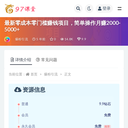
登录
全部
最新零成本零门槛赚钱项目，简单操作月赚2000-
5000+
爆粉引流
5 年前
0
14.8K
9.9
详情介绍
常见问题
当前位置：
首页
爆粉引流
正文
资源信息
普通
9.9钻石
会员
免费
永久会员
免费
推荐