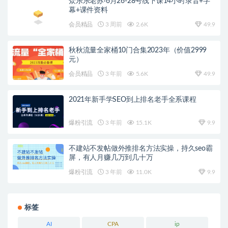
众乐乐老苏·6月26-28号线下课14小时录音+字
幕+课件资料
会员精品
3 周前
2.6K
49.9
秋秋流量全家桶10门合集2023年（价值2999
元）
会员精品
3 年前
5.6K
49.9
2021年新手学SEO到上排名老手全系课程
爆粉引流
3 年前
15.1K
9.9
不建站不发帖做外推排名方法实操，持久seo霸
屏，有人月赚几万到几十万
爆粉引流
3 年前
11.0K
9.9
标签
AI
CPA
ip