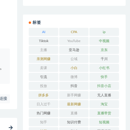
标签
AI
CPA
ip
Tiktok
YouTube
中视频
主播
亚马逊
京东
。
亲测网赚
公域
千川
卖课
小白
小红书
户
引流
微博
快手
投放
抖音
抖音小店
拼多多
新手网赚
无人直播
链接
日入过千
最新网赚
淘宝
热门网赚
直播
直播带货
知乎
知识付费
短视频