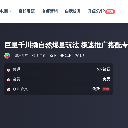
电商
爆粉引流
名师营销
自我提升
升级SVIP
特惠
巨量千川撬自然爆量玩法 极速推广搭配
爆粉引流
5 年前
0
5.1K
9.9
普通
9.9钻石
会员
免费
永久会员
免费
推荐