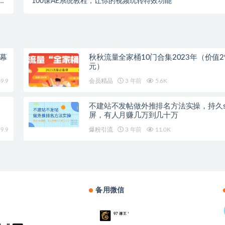
套
100课AE系统教程，让你的视频玩转特效功能
）
字幕
秋秋流量全家桶10门合集2023年（价值29
元）
9.9
会员精品
3 年前
5.6K
不建站不发帖做外推排名方法实操，持久s
屏，有人月赚几万到几十万
9.9
爆粉引流
3 年前
11.0K
备用微信