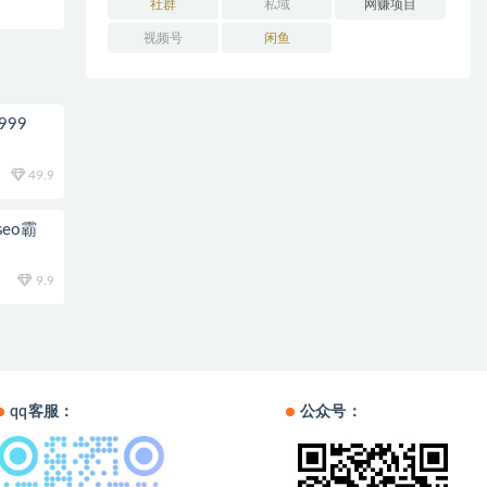
社群
私域
网赚项目
视频号
闲鱼
99
49.9
eo霸
9.9
qq客服：
公众号：