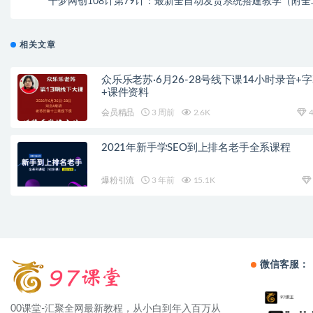
千梦网创108计第79计：最新全自动发货系统搭建教学（附全
资源
相关文章
众乐乐老苏·6月26-28号线下课14小时录音+
+课件资料
会员精品
3 周前
2.6K
4
2021年新手学SEO到上排名老手全系课程
爆粉引流
3 年前
15.1K
微信客服：
00课堂-汇聚全网最新教程，从小白到年入百万从