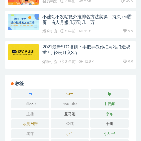
会员精品
3 年前
5.6K
49.9
不建站不发帖做外推排名方法实操，持久seo霸
屏，有人月赚几万到几十万
爆粉引流
3 年前
11.0K
9.9
2021最新SEO培训：手把手教你把网站打造权
重7，轻松月入3万
爆粉引流
3 年前
13.8K
9.9
标签
AI
CPA
ip
Tiktok
YouTube
中视频
主播
亚马逊
京东
亲测网赚
公域
千川
卖课
小白
小红书