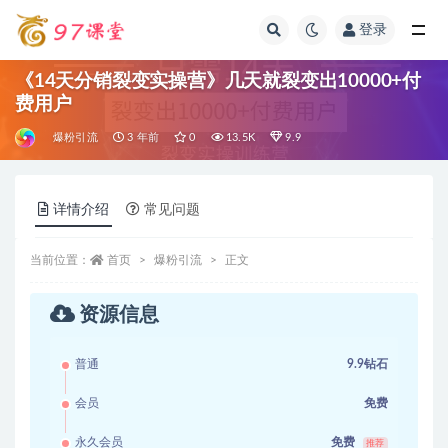
登录
全部
《14天分销裂变实操营》几天就裂变出10000+付
费用户
爆粉引流
3 年前
0
13.5K
9.9
详情介绍
常见问题
当前位置：
首页
爆粉引流
正文
资源信息
普通
9.9钻石
会员
免费
永久会员
免费
推荐