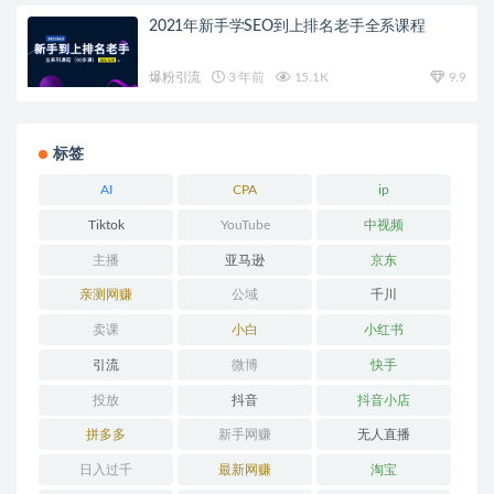
2021年新手学SEO到上排名老手全系课程
爆粉引流
3 年前
15.1K
9.9
标签
AI
CPA
ip
Tiktok
YouTube
中视频
主播
亚马逊
京东
亲测网赚
公域
千川
卖课
小白
小红书
引流
微博
快手
投放
抖音
抖音小店
拼多多
新手网赚
无人直播
日入过千
最新网赚
淘宝