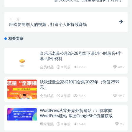
新人玩转小红书流量暴涨的8个野路子
下一篇
轻松复制别人的视频，打造个人IP持续赚钱
相关文章
众乐乐老苏·6月26-28号线下课14小时录音+字
幕+课件资料
会员精品
3 周前
2.6K
49.9
秋秋流量全家桶10门合集2023年（价值2999
元）
会员精品
3 年前
5.6K
49.9
WordPress从零开始外贸建站：让你掌握
WordPress建站 掌握GoogleSEO流量获取
爆粉引流
3 年前
6.4K
9.9