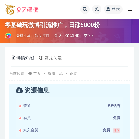
登录
全部
零基础玩微博引流推广，日涨5000粉
爆粉引流
3 年前
0
13.4K
9.9
详情介绍
常见问题
当前位置：
首页
爆粉引流
正文
资源信息
普通
9.9钻石
会员
免费
永久会员
免费
推荐