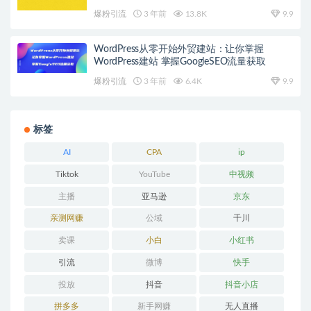
爆粉引流
3 年前
13.8K
9.9
WordPress从零开始外贸建站：让你掌握
WordPress建站 掌握GoogleSEO流量获取
爆粉引流
3 年前
6.4K
9.9
标签
AI
CPA
ip
Tiktok
YouTube
中视频
主播
亚马逊
京东
亲测网赚
公域
千川
卖课
小白
小红书
引流
微博
快手
投放
抖音
抖音小店
拼多多
新手网赚
无人直播