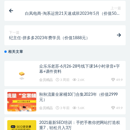
上一篇
白凤电商-淘系运营21天速成班2023年5月（价值5000
元）
下一篇
纪主任-拼多多2023年费学员（价值1888元）
相关文章
众乐乐老苏·6月26-28号线下课14小时录音+字
幕+课件资料
会员精品
3 周前
2.6K
49.9
秋秋流量全家桶10门合集2023年（价值2999
元）
会员精品
3 年前
5.6K
49.9
2021最新SEO培训：手把手教你把网站打造权
重7，轻松月入3万