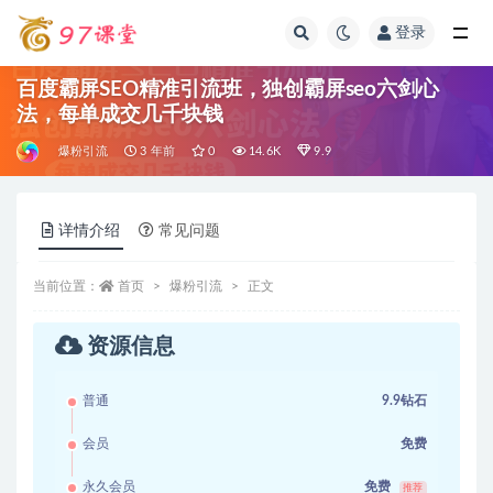
登录
全部
百度霸屏SEO精准引流班，独创霸屏seo六剑心
法，每单成交几千块钱
爆粉引流
3 年前
0
14.6K
9.9
详情介绍
常见问题
当前位置：
首页
爆粉引流
正文
资源信息
普通
9.9钻石
会员
免费
永久会员
免费
推荐