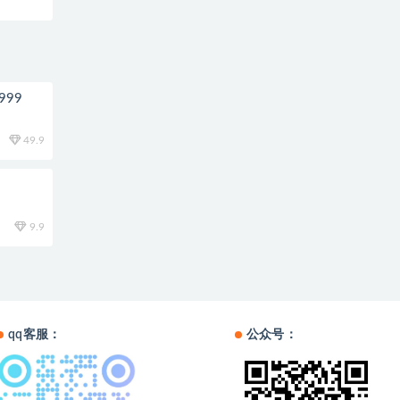
99
49.9
程
9.9
qq客服：
公众号：