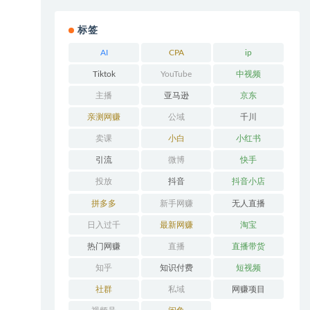
标签
AI
CPA
ip
Tiktok
YouTube
中视频
主播
亚马逊
京东
亲测网赚
公域
千川
卖课
小白
小红书
引流
微博
快手
投放
抖音
抖音小店
拼多多
新手网赚
无人直播
日入过千
最新网赚
淘宝
热门网赚
直播
直播带货
知乎
知识付费
短视频
社群
私域
网赚项目