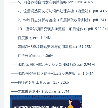
├──6、内容养站自动发布实操策略.pdf 1018.40kb
├──7、流量词选词技巧与词库处理实操（流量站）.pdf 4.09
├──9、蜘蛛日志分析与监控（底层抓取收录判断）.pdf 241.1
├──10、流量站项目变现实操流程（项目运作）.pdf 522.84k
├──百度推送.exe 1.14M
├──帝国CMS模板建站安装与使用教程.rar 59.25M
├──期货长尾词.rar 4.06M
├──水淼·帝国CMS站群文章更新器破解版.rar 2.94M
├──水淼·关键词插入助手v1.5.2.0破解版.rar 1.64M
├──特征词分析工具.xlsm 157.32kb
└──文章采集器-附子SEO.rar 2.59M