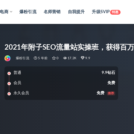
电商
爆粉引流
名师营销
自我提升
升级SVIP
特惠
2021年附子SEO流量站实操班，获得百
爆粉引流
5 年前
0
17.2K
9.9
普通
9.9钻石
会员
免费
永久会员
免费
推荐