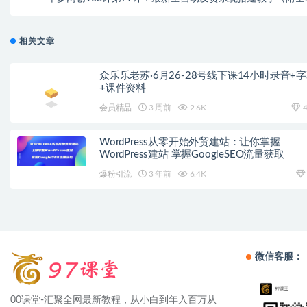
资源
相关文章
众乐乐老苏·6月26-28号线下课14小时录音+
+课件资料
会员精品
3 周前
2.6K
4
WordPress从零开始外贸建站：让你掌握
WordPress建站 掌握GoogleSEO流量获取
爆粉引流
3 年前
6.4K
微信客服：
00课堂-汇聚全网最新教程，从小白到年入百万从