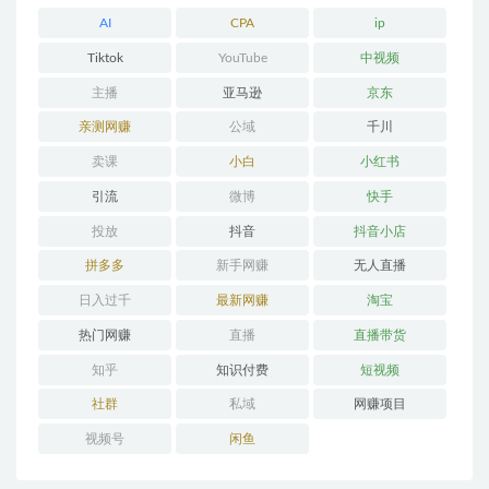
AI
CPA
ip
Tiktok
YouTube
中视频
主播
亚马逊
京东
亲测网赚
公域
千川
卖课
小白
小红书
引流
微博
快手
投放
抖音
抖音小店
拼多多
新手网赚
无人直播
日入过千
最新网赚
淘宝
热门网赚
直播
直播带货
知乎
知识付费
短视频
社群
私域
网赚项目
视频号
闲鱼