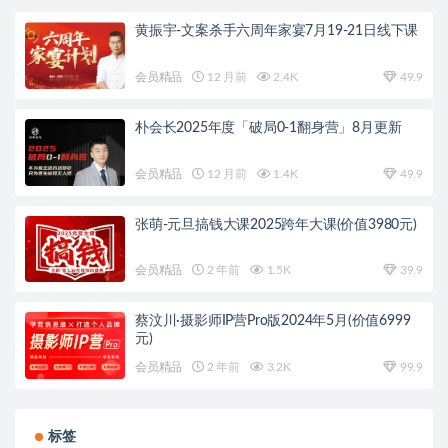
黄振宇-文案杀手六周年家宴7月19-21日线下课
会员精品
12 月前
2.4K
49.9
朴会长2025年度「破局0-1翻身营」8月更新
会员精品
12 月前
1.4K
49.9
张萌-元旦搞钱大课2025跨年大课(价值3980元)
会员精品
2 年前
1.5K
39.9
蔡汶川·摄影师IP营Pro版2024年5月(价值6999
元)
会员精品
2 年前
3.2K
99.9
标签