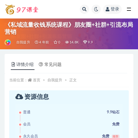
登录
全部
《私域流量收钱系统课程》朋友圈+社群+引流布局
营销
自我提升
4 年前
0
14.8K
9.9
详情介绍
常见问题
当前位置：
首页
自我提升
正文
资源信息
普通
9.9钻石
会员
免费
永久会员
免费
推荐